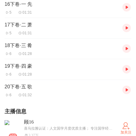
16下卷·一 先
5
01:31
17下卷·二 萧
5
01:31
18下卷·三 肴
6
01:28
19下卷·四 豪
6
01:28
20下卷·五 歌
6
01:32
主播信息
顾16
喜马拉雅认证：人文国学月度优质主播； 专注国学经典、佛经诵读与传统文化有声演绎。 用沉稳清晰的声音，传递静心与智慧， 陪你在喧嚣中寻一份心安。 点击订阅，常来听书，常得清净。
加关注
3.37万