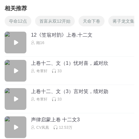
相关推荐
夺命12点
首富从双12开始
天命下卷
蒋子龙文集1
12《笠翁对韵》上卷.十二文
顾16
上卷十二、文（1）忧对喜，戚对欣
奇覃轩
33
上卷十二、文（3）言对笑，绩对勋
奇覃轩
33
声律启蒙上卷 十二文3
CV凤凰
12.53万