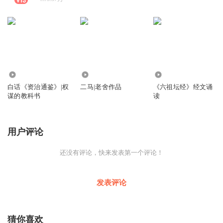
2.59万
1352
1.75万
白话《资治通鉴》|权
二马|老舍作品
《六祖坛经》经文诵
谋的教科书
读
用户评论
还没有评论，快来发表第一个评论！
发表评论
猜你喜欢