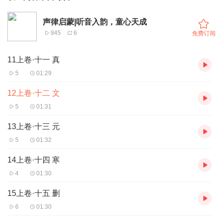
声律启蒙|听音入韵，童心天成
945
6
免费订阅
11上卷·十一 真
5
01:29
12上卷·十二 文
5
01:31
13上卷·十三 元
5
01:32
14上卷·十四 寒
4
01:30
15上卷·十五 删
6
01:30