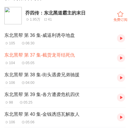
乔四传：东北黑道霸主的末日
1.95万
41
免费订阅
东北黑帮 第 36 集-威逼利诱夺地盘
105
06:30
东北黑帮 第 37 集-截货龙哥结死仇
104
05:05
东北黑帮 第 38 集-街头遇袭兄弟驰援
106
04:00
东北黑帮 第 39 集-各方遭袭危机四伏
98
05:25
东北黑帮 第 40 集-金钱诱惑瓦解敌人
106
05:06