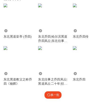
113.09万
15.61万
1.06亿
东北黑道皇帝 (乔四)
东北乔四|哈尔滨黑道
东北乔四传
乔四风云|东北往事|
免费
242.95万
108.93万
89.24万
东北黑道教父之称乔
东北往事之乔四风云|
东北乔四
四《杨辉》
黑道风云二十年|狂飙
（东北版）
换一批