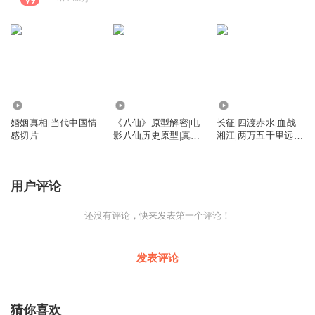
5.36万
1589
160
婚姻真相|当代中国情
《八仙》原型解密|电
长征|四渡赤水|血战
感切片
影八仙历史原型|真实
湘江|两万五千里远征
八仙
全纪录
用户评论
还没有评论，快来发表第一个评论！
发表评论
猜你喜欢