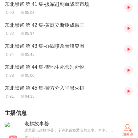
东北黑帮 第 41 集-援军赶到血战菜市场
90
05:03
东北黑帮 第 42 集-黄庭立断腿成贼王
92
05:34
东北黑帮 第 43 集-乔四咬杀青狼突围
94
05:45
东北黑帮 第 44 集-雪地生死恋别孙悦
88
05:00
东北黑帮 第 45 集-警方介入平息火拼
91
04:35
主播信息
老赵故事荟
这里是老赵故事荟，专讲老百姓爱听的真事、奇事、暖心事。不绕弯、不煽情，用最实在的讲述，陪你度过轻松愉快的时光。关注我，好故事天天有。
加关注
1.66万