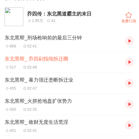
乔四传：东北黑道霸主的末日
1.95万
41
免费订阅
东北黑帮_刑场枪响前的最后三分钟
868
02:41
东北黑帮_ 乔四剁指闯拆迁圈
517
02:48
东北黑帮_ 暴力强迁垄断拆迁业
455
02:47
东北黑帮_火拼抢地盘扩张势力
500
02:35
东北黑帮_ 敛财无度生活荒淫
401
02:41