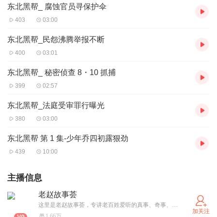
东北黑帮_ 腐蚀官员寻保护伞
403
03:00
东北黑帮_民怨沸腾举报不断
400
03:01
东北黑帮_ 秘密侦查 8・10 抓捕
399
02:57
东北黑帮_法庭受审罪行曝光
380
03:00
东北黑帮 第 1 集-少年乔四初露狠劲
439
10:00
主播信息
老赵故事荟
这里是老赵故事荟，专讲老百姓爱听的真事、奇事、暖心事。不绕弯、不煽情，用最实在的讲述，陪你度过轻松愉快的时光。关注我，好故事天天有。
加关注
1.66万