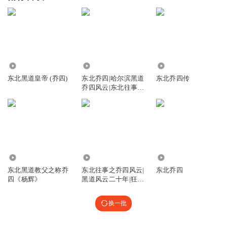
113.09万
15.61万
1.06亿
东北黑道皇帝 (乔四)
东北乔四|哈尔滨黑道
东北乔四传
乔四风云|东北往事|
免费
242.95万
108.86万
89.24万
东北黑道教父之称乔
东北往事之乔四风云|
东北乔四
四《杨辉》
黑道风云二十年|狂飙
（东北版）
换一批