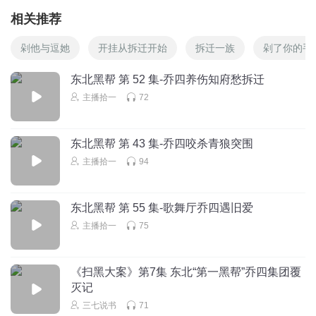
相关推荐
剁他与逗她
开挂从拆迁开始
拆迁一族
剁了你的手
东北黑帮 第 52 集-乔四养伤知府愁拆迁
主播拾一
72
东北黑帮 第 43 集-乔四咬杀青狼突围
主播拾一
94
东北黑帮 第 55 集-歌舞厅乔四遇旧爱
主播拾一
75
《扫黑大案》第7集 东北“第一黑帮”乔四集团覆
灭记
三七说书
71