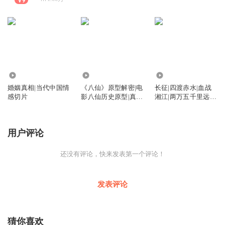
5.35万
1412
124
婚姻真相|当代中国情
《八仙》原型解密|电
长征|四渡赤水|血战
感切片
影八仙历史原型|真实
湘江|两万五千里远征
八仙
全纪录
用户评论
还没有评论，快来发表第一个评论！
发表评论
猜你喜欢