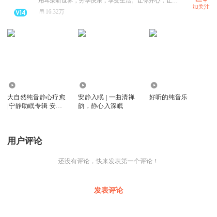
用耳朵听世界，分享快乐，享受生活。让你开心，让你笑，抖音搜：宝军在北京
加关注
16.32万
2604
1.44万
26.88万
大自然纯音静心疗愈
安静入眠 | 一曲清禅
好听的纯音乐
|宁静助眠专辑 安然
韵，静心入深眠
入梦
用户评论
还没有评论，快来发表第一个评论！
发表评论