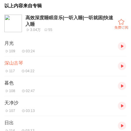
以上内容来自专辑
高效深度睡眠音乐|一听入睡|一听就困|快速
入睡
免费订阅
3.04万
55
月光
109
03:24
深山古琴
117
04:22
暮色
108
02:47
天净沙
107
03:13
日出
114
03:12