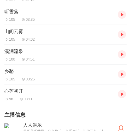
听雪落
105
03:35
山间云雾
105
04:02
溪涧流泉
100
04:51
乡愁
105
03:26
心莲初开
98
03:11
主播信息
人人娱乐