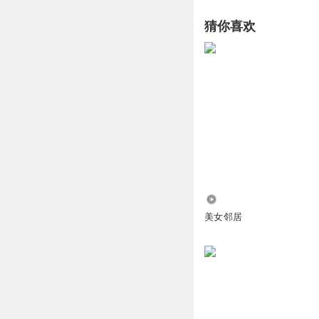
小猪仔abc
猜你喜欢
你狼孩子给忘了
回复
2025-11-13
邢康丶
11
回复
2025-11-12
64.05万
美女邻居