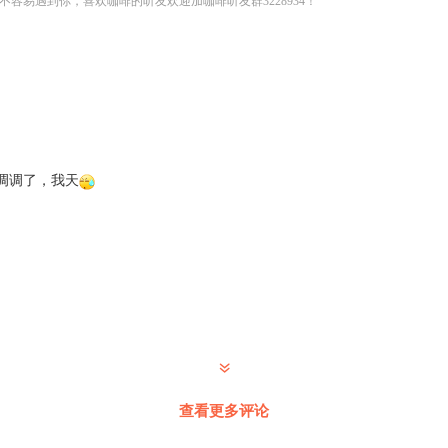
不容易遇到你，喜欢咖啡的听友欢迎加咖啡听友群3228934！
调调了，我天
查看更多评论