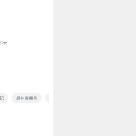
不大
记
超神雇佣兵
异空间雇佣兵
青龙雇佣兵
雇佣小