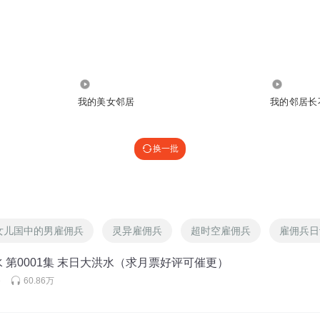
197.79万
1243
我的美女邻居
我的邻居长
换一批
女儿国中的男雇佣兵
灵异雇佣兵
超时空雇佣兵
雇佣兵日
 第0001集 末日大洪水（求月票好评可催更）
e
60.86万