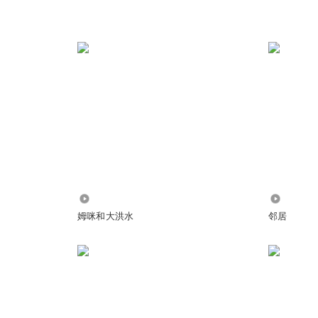
755
31.08万
姆咪和大洪水
邻居