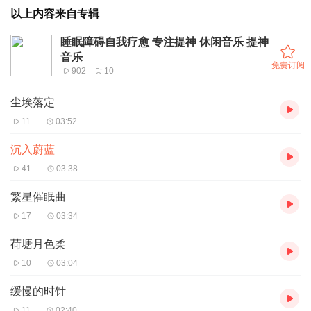
以上内容来自专辑
睡眠障碍自我疗愈 专注提神 休闲音乐 提神
音乐
免费订阅
902
10
尘埃落定
11
03:52
沉入蔚蓝
41
03:38
繁星催眠曲
17
03:34
荷塘月色柔
10
03:04
缓慢的时针
11
02:40