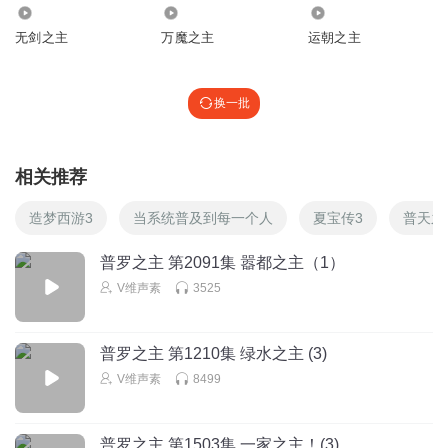
1.13万
1265
2.34万
无剑之主
万魔之主
运朝之主
换一批
相关推荐
造梦西游3
当系统普及到每一个人
夏宝传3
普天之
普罗之主 第2091集 嚣都之主（1）
V维声素
3525
普罗之主 第1210集 绿水之主 (3)
V维声素
8499
普罗之主 第1503集 一家之主！(3)