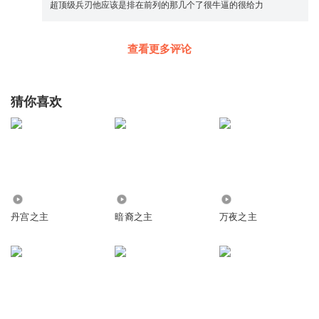
超顶级兵刃他应该是排在前列的那几个了很牛逼的很给力
查看更多评论
猜你喜欢
58.14万
864
7.71万
丹宫之主
暗裔之主
万夜之主