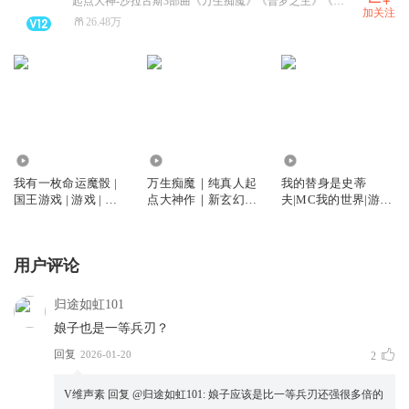
起点大神-沙拉古斯3部曲《万生痴魔》《普罗之主》《掌灯判官》重磅上线，爆更爽听中
加关注
26.48万
55.74万
58.62万
1412.59万
我有一枚命运魔骰 |
万生痴魔｜纯真人起
我的替身是史蒂
国王游戏 | 游戏 | 求
点大神作｜新玄幻｜
夫|MC我的世界|游戏|
生 | 脑洞 | 奇幻 | 科幻
诡异｜脑洞｜民俗｜
同人|科幻|都市|快穿|
| 都市 | 多人有声剧
怪谈｜蒸汽朋克｜多
爆笑|多人有声剧
人有声剧
用户评论
归途如虹101
娘子也是一等兵刃？
回复
2026-01-20
2
V维声素
回复 @
归途如虹101
:
娘子应该是比一等兵刃还强很多倍的