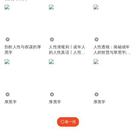
1.17万
1603.93万
1.04万
剖析人性与权谋的厚
人性潜规则丨成年人
人性透镜：揭秘成年
黑学
的人性真话丨人性真
人的智慧与厚黑学|透
相丨厚黑学
视人性
2.33万
122.23万
1.06万
厚黑学
厚黑学
厚黑学
换一批