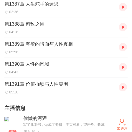
第1387章 人生舵手的迷思
03:36
第1388章 树敌之困
04:18
第1389章 夸赞的暗面与人性真相
05:58
第1390章 人性的围城
04:43
第1391章 价值枷锁与人性突围
05:10
主播信息
偷懒的河狸
写了几本书，做成了专辑，主页可看，望评价、收藏
加关注
16.61万