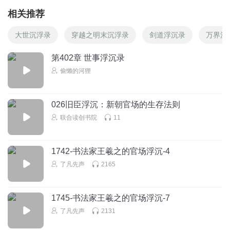
相关推荐
大世沉浮录
穿越之明末沉浮录
剑道浮沉录
万界沉
第402章 世事浮沉录
偷懒的河狸
026旧臣浮沉：新朝官场的生存法则
联合读创书院
11
1742-书法家王羲之的官场浮沉-4
了凡先声
2165
1745-书法家王羲之的官场浮沉-7
了凡先声
2131