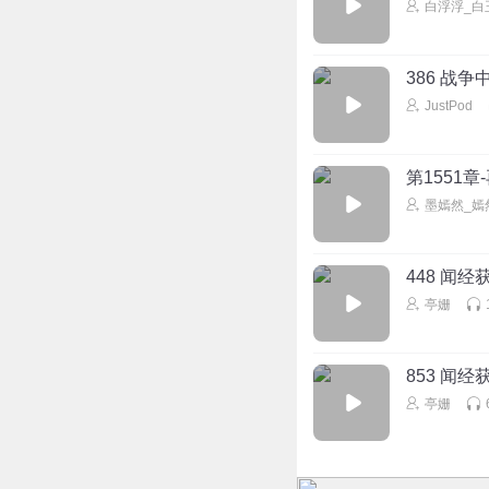
白浮浮_白
386 战
JustPod
第1551
墨嫣然_嫣
448 闻
亭姗
853 闻
亭姗