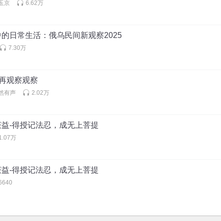
玉京
6.62万
争中的日常生活：俄乌民间新观察2025
7.30万
章-再观察观察
然有声
2.02万
经获益-得授记法忍，成无上菩提
1.07万
经获益-得授记法忍，成无上菩提
6640