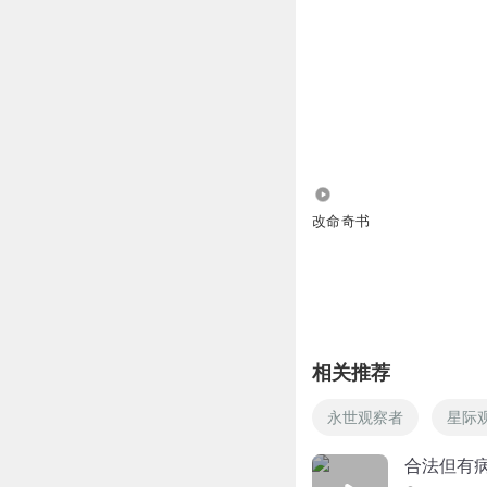
1.06万
改命奇书
相关推荐
永世观察者
星际
合法但有病