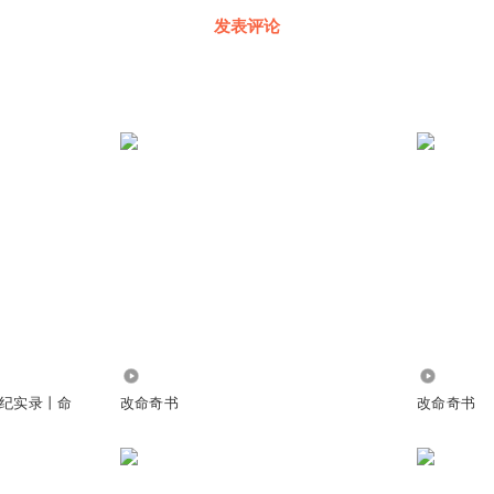
发表评论
5.17万
2426
纪实录丨命
改命奇书
改命奇书