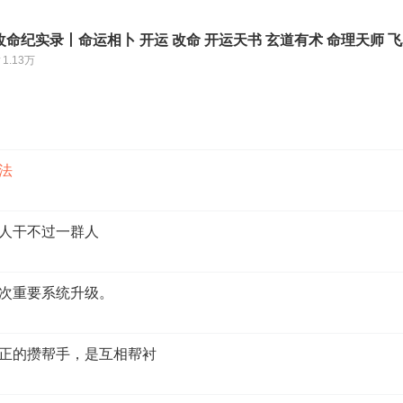
命纪实录丨命运相卜 开运 改命 开运天书 玄道有术 命理天师 
1.13万
记法
个人干不过一群人
一次重要系统升级。
真正的攒帮手，是互相帮衬