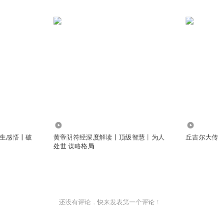
20.44万
7.75万
生感悟丨破
黄帝阴符经深度解读丨顶级智慧丨为人
丘吉尔大传
处世 谋略格局
还没有评论，快来发表第一个评论！