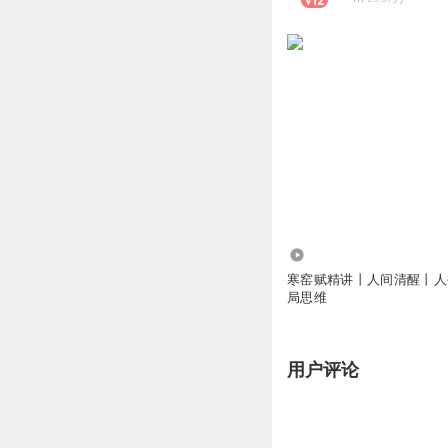
2.15万
寒窑赋精讲丨人间清醒丨人
局思维
用户评论