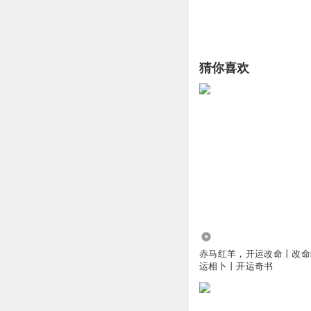
猜你喜欢
21.50万
赤马红羊，开运改命丨改命
运相卜丨开运奇书