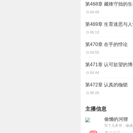
第468章 藏锋守拙的
04:49
第469章 生育迷思与
06:13
第470章 在乎的悖论
04:55
第471章 认可欲望的
04:44
第472章 认真的枷锁
06:26
主播信息
偷懒的河狸
写了几本书，做成
16.61万