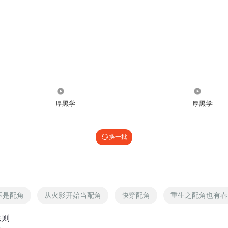
5438
3629
厚黑学
厚黑学
换一批
不是配角
从火影开始当配角
快穿配角
重生之配角也有春
法则