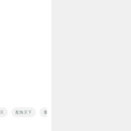
天
配角天下
重生之最强配角
人生配角的快穿日记