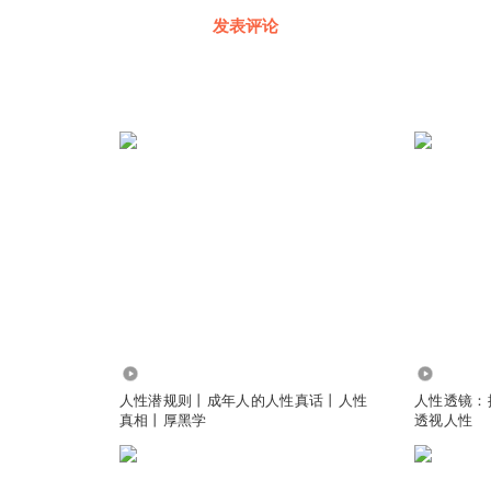
发表评论
1604.89万
1.04万
人性潜规则丨成年人的人性真话丨人性
人性透镜：
真相丨厚黑学
透视人性