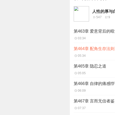
人性的厚与
547
9
第463章 爱意背后的
03:34
第464章 配角生存法则
05:34
第465章 隐忍之道
05:05
第466章 自律的痛感
06:09
第467章 言而无信者鉴
07:37