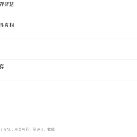
生存智慧
人性真相
博弈
了专辑，主页可看，望评价、收藏