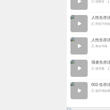
咕噜谷
人性生存
阿富汗村
人性生存
鹤乡书场
强者生存
路宫紫
002-生存
猫不理故