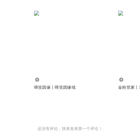
114
341
啼笑因缘丨啼笑因缘续
金粉世家丨
还没有评论，快来发表第一个评论！