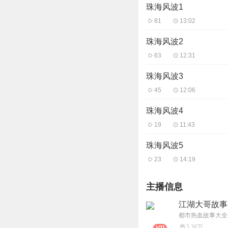
珠海风波1
81
13:02
珠海风波2
63
12:31
珠海风波3
45
12:06
珠海风波4
19
11:43
珠海风波5
23
14:19
主播信息
江湖大哥故事
都市热血故事大全
5.38万