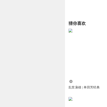
猜你喜欢
40.94亿
乱世枭雄 | 单田芳经典