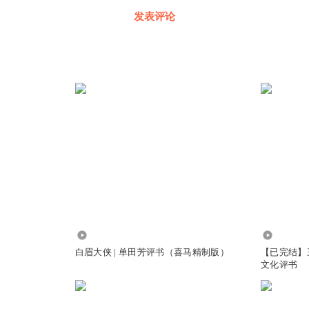
发表评论
39.66亿
1.36亿
白眉大侠 | 单田芳评书（喜马精制版）
【已完结】
文化评书