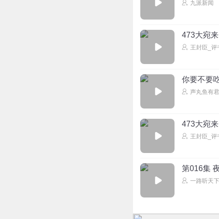
九派新闻
473大宛
王封臣_评
你要不要
声丸鱼有
473大宛
王封臣_评
第016集
一路听天