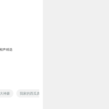
年相声精选
大神豪
我家的西瓜真可爱
怒火怒战
不要怂就是怼