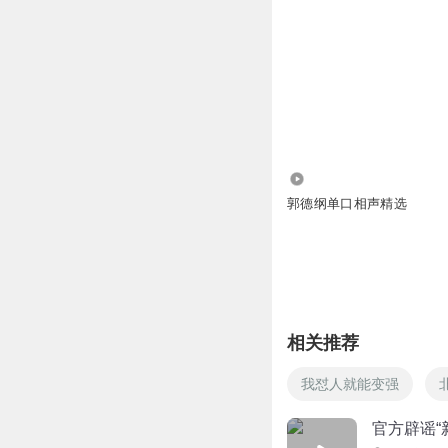
9.10亿
郭德纲单口相声精选
相关推荐
我怼人就能变强
官方辟谣