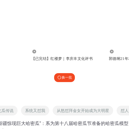
3745.53万
37.91亿
【已完结】红楼梦｜李庆丰文化评书
郭德纲21
换一批
北瓜传说
系统又怼我
从怒怼拜金女开始成为大明星
怼人
“新疆惊现巨大哈密瓜”：系为第十八届哈密瓜节准备的哈密瓜模型