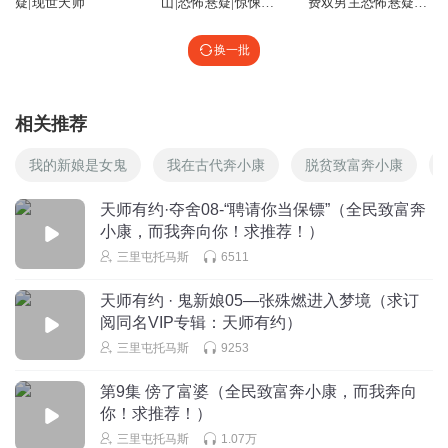
疑|现世天师
山|恐怖悬疑|惊悚灵
费双男主恐怖悬疑原
异
创独家精品剧
换一批
相关推荐
我的新娘是女鬼
我在古代奔小康
脱贫致富奔小康
天师有约·夺舍08-“聘请你当保镖”（全民致富奔
小康，而我奔向你！求推荐！）
三里屯托马斯
6511
天师有约 · 鬼新娘05—张殊燃进入梦境（求订
阅同名VIP专辑：天师有约）
三里屯托马斯
9253
第9集 傍了富婆（全民致富奔小康，而我奔向
你！求推荐！）
三里屯托马斯
1.07万