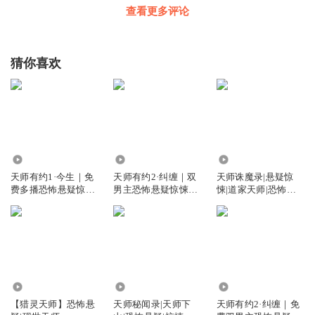
查看更多评论
猜你喜欢
111.70万
148.76万
5.36万
天师有约1·今生｜免
天师有约2·纠缠｜双
天师诛魔录|悬疑惊
费多播恐怖悬疑惊悚
男主恐怖悬疑惊悚灵
悚|道家天师|恐怖故
都市｜双男主
异｜原创独家
事
5937
5.29万
161.66万
【猎灵天师】恐怖悬
天师秘闻录|天师下
天师有约2·纠缠｜免