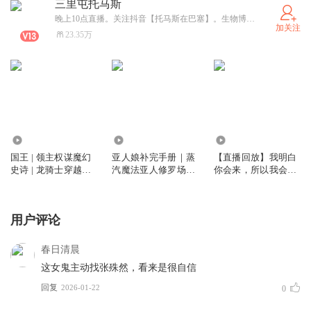
三里屯托马斯
晚上10点直播。关注抖音【托马斯在巴塞】。生物博士，凤凰多播剧社创始人。曾用显微镜丈量生命，用资本解剖商业，现逃离KPI围城，成为喜马拉雅有声书签约主播、数字游民；凤凰剧社幕后黑手漫步欧洲，解锁你耳机里的平行宇宙。 “如果人生是旷野，我愿做你耳机里的风。” —— 点击订阅，让我的眼睛与声音，成为你通往远方的任意门
加关注
23.35万
932.76万
347.21万
1.55万
国王 | 领主权谋魔幻
亚人娘补完手册｜蒸
【直播回放】我明白
史诗 | 龙骑士穿越魔
汽魔法亚人修罗场｜
你会来，所以我会等
法魔兽
恋爱养成轻小说
~
用户评论
春日清晨
这女鬼主动找张殊然，看来是很自信
回复
2026-01-22
0