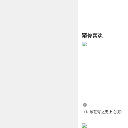
猜你喜欢
114.95万
《斗破苍穹之无上之境》