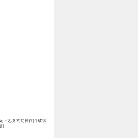
无上之境|玄幻神作|斗破续
声剧