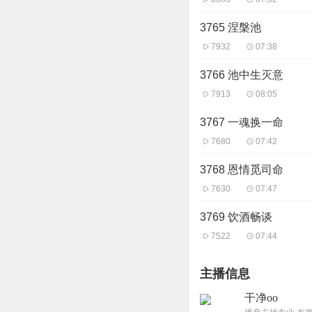
3765 涅槃池
7932
07:38
3766 池中生灭意
7913
08:05
3767 一魂换一命
7680
07:42
3768 恩情觅司命
7630
07:47
3769 饮酒畅谈
7522
07:44
主播信息
干净oo