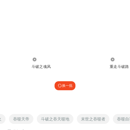
7.16万
1743.02
斗破之魂风
重走斗破路
换一批
火
吞噬天帝
斗破之吞天噬地
末世之吞噬者
吞噬自