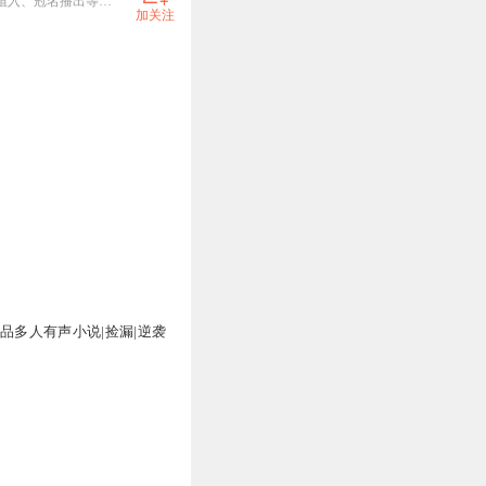
播音主持专业 有声小说播讲者 企鹅听友1群:930508776（1群已满） 听友2群:948992832 商务合作、广告植入、冠名播出等请私聊
加关注
万
精品多人有声小说|捡漏|逆袭