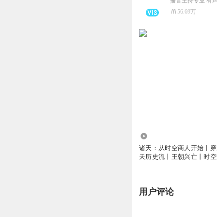
56.69万
3.40万
诸天：从时空商人开始丨穿
天历史流丨王朝兴亡丨时空
有声剧
用户评论