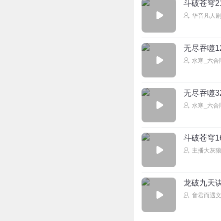
斗破苍穹2
华音凡人
无尽吞噬1
水寒_六合
无尽吞噬3
水寒_六合
斗破苍穹1
主播大灰
龙破九天诀 
音君而遇