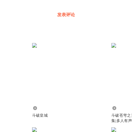
发表评论
5412
63.94万
斗破皇城
斗破苍穹之
集|多人有