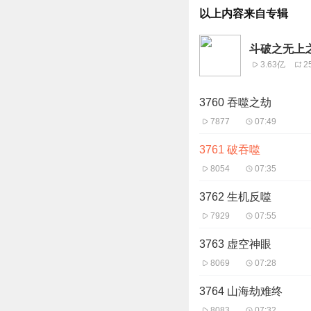
以上内容来自专辑
斗破之无上
3.63亿
2
3760 吞噬之劫
7877
07:49
3761 破吞噬
8054
07:35
3762 生机反噬
7929
07:55
3763 虚空神眼
8069
07:28
3764 山海劫难终
8083
07:32