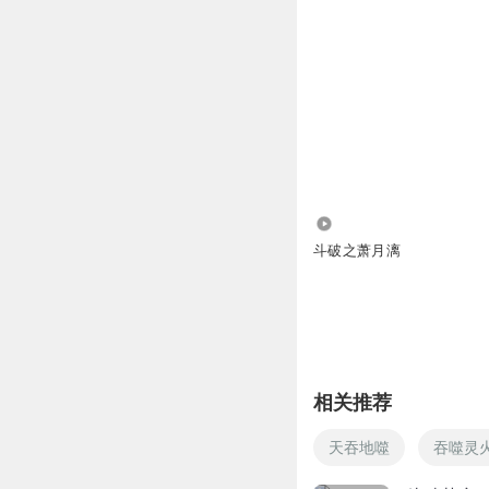
1.97万
斗破之萧月漓
相关推荐
天吞地噬
吞噬灵