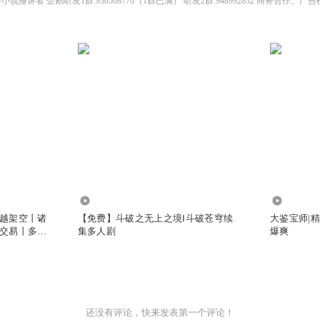
782.37万
8085.00
越架空丨诸
【免费】斗破之无上之境Ⅰ斗破苍穹续
大鉴宝师|
交易丨多人
集多人剧
爆爽
还没有评论，快来发表第一个评论！