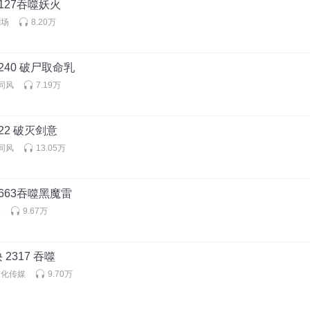
127吞噬妖火
剧场
8.20万
240 破尸取命乳
同风
7.19万
22 破灭剑意
同风
13.05万
663吞噬黑魔雷
狼
9.67万
2317 吞噬
文化传媒
9.70万