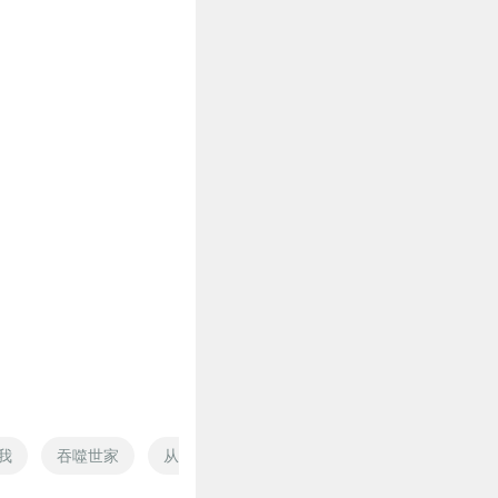
万
我
吞噬世家
从吞噬开始修行
吞噬武神
吞噬之文