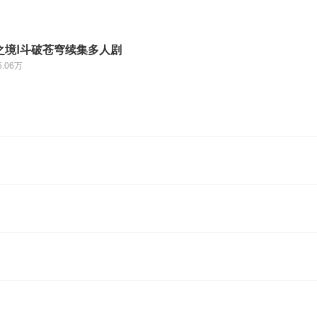
之境Ⅰ斗破苍穹续集多人剧
5.06万