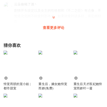
云朵偷喝了酒丶
剧情开头设定以及女主的性格都和《不二之臣》有点像，不
知道北北能不能拿到那本书，如果能拿到该多好，肯定很好
听
查看更多评论
回复
2025-11-05
5
乌漆嘛黑滴小七
回复 @
云朵偷喝了酒丶
:
啊啊啊我也懂你！！
猜你喜欢
欢喜自在过日子
付斯礼处处展现绅士风度呀！他对老婆的贴心可不像是演出
来的呢！🥰💖
回复
2025-11-05
6
13.36万
30.04万
132
欢喜自在过日子
恃宠而骄的宠小姐 |
重生后，嫡女她恃宠
重生后天才医妃她恃
都市甜宠
而娇(免费)
宠而娇叶一凝
咱们钟意大小姐可不是单纯，啥都不懂的傻白甜，可优秀着
呢！
回复
2025-11-05
5