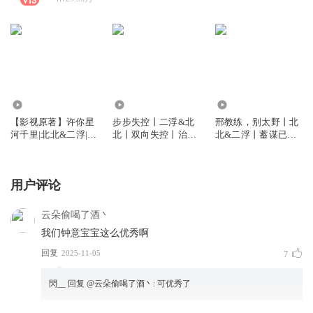
13.22万
190.63万
565.36万
【影视原著】许你星
步步失控丨二浮&北
邢教练，别太野丨北
河千里|北北&二浮|硬
北丨双向失控丨治愈
北&二浮丨蓄谋已久
核撩汉|悬疑探案|极
救赎向丨张力拉满丨
丨双强丨智性恋
限求生|多人有声剧
智商在线丨多人有声
剧
用户评论
云朵偷喝了酒丶
我们钟意宝宝这么优秀啊
回复
2025-11-05
7
閃__
回复 @
云朵偷喝了酒丶
:
可优秀了