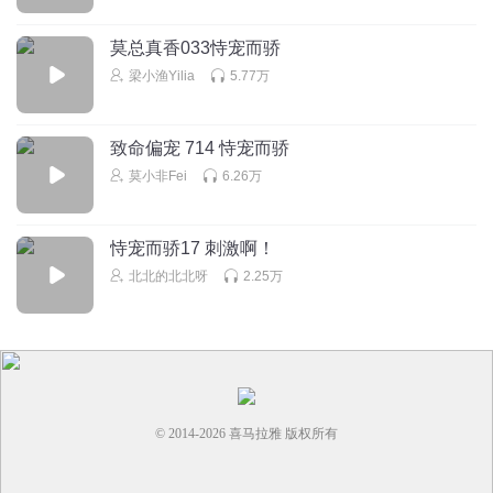
欢喜自在过日子
我要被笑死了！这两人的频率咋就接不到一块儿呢？！
莫总真香033恃宠而骄
梁小渔Yilia
5.77万
回复
2025-11-05
3
致命偏宠 714 恃宠而骄
恋姐症
莫小非Fei
6.26万
女主cv配的很好，男主cv配的像说梦话一样
回复
2026-04-09
3
恃宠而骄17 刺激啊！
北北的北北呀
2.25万
© 2014-
2026
喜马拉雅 版权所有