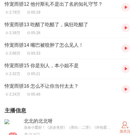
恃宠而骄12 他付斯礼不是出了名的知礼守节？
2.79万
05:19
恃宠而骄13 吃醋了吃醋了，疯狂吃醋了
2.39万
05:28
恃宠而骄14 嘴巴被咬肿了怎么见人！
2.66万
05:33
恃宠而骄15 你是别人，本小姐不是
2.32万
05:21
恃宠而骄16 怎么不让你当付太太？
2.24万
05:46
主播信息
北北的北北呀
业余小爱好！《步步失控》（旁白：二浮）《许你星河千里》热播中！《垂涎已久》、《邢教练，别太野》已完结！（男主都是二浮）
加关注
29.58万