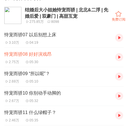
结婚后大小姐她恃宠而骄 | 北北&二浮 | 先
婚后爱 | 双豪门 | 高甜互宠
免费订阅
275.85万
8098
恃宠而骄07 以后别想上床
3.10万
04:19
恃宠而骄08 好好演戏昂
2.75万
05:30
恃宠而骄09 “所以呢”？
2.69万
05:10
恃宠而骄10 你别动手动脚的
2.67万
05:32
恃宠而骄11 什么绿帽子？
2.46万
05:35