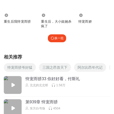
云朵偷喝了酒丶
果然三岁一个代沟，这都差四岁呢，代沟还是有点大的，一
2.98万
1474
18.80万
点都不懂我们钟意宝宝
重生后我恃宠而骄
重生后，大小姐她杀
恃宠而娇
疯了
回复
2025-11-05
5
换一批
许人长欢乐
夫妻相差4岁。那就刚好嘛。男人大四岁吧？
回复
2025-11-06
4
相关推荐
閃__
恃宠而骄爷好猛
三国之昂首天下
阿尔比昂年代记
我们一一太美了
恃宠而骄33 你好好看，付斯礼
回复
2025-11-05
3
北北的北北呀
1.58万
思南_我心飞翔
人生如戏，全靠演技，一个个的都是影帝
第939章 恃宠而骄
回复
2025-11-05
3
东方白书场
4504