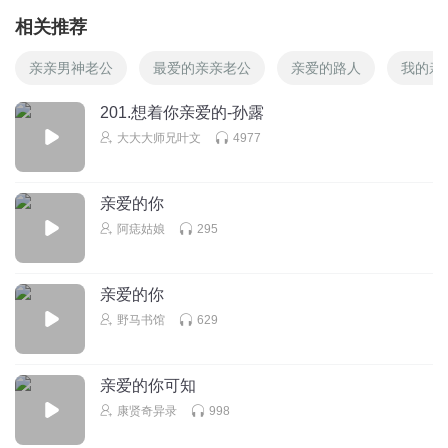
相关推荐
亲亲男神老公
最爱的亲亲老公
亲爱的路人
我的亲
201.想着你亲爱的-孙露
大大大师兄叶文
4977
亲爱的你
阿痣姑娘
295
亲爱的你
野马书馆
629
亲爱的你可知
康贤奇异录
998