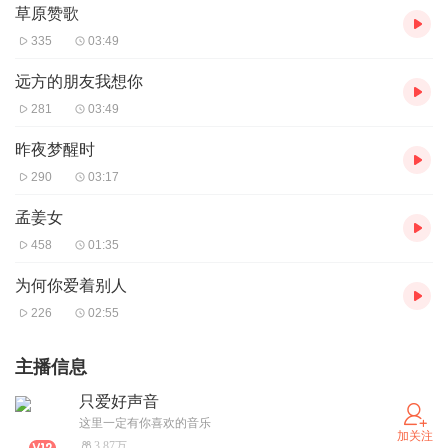
草原赞歌
335
03:49
远方的朋友我想你
281
03:49
昨夜梦醒时
290
03:17
孟姜女
458
01:35
为何你爱着别人
226
02:55
主播信息
只爱好声音
这里一定有你喜欢的音乐
加关注
3.87万