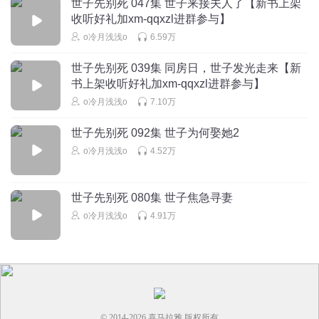
世子先别死 047集 世子来接夫人了【新书上架
收听好礼加xm-qqxzl进群参与】
微冷春风吹酒醒
o冷月浅浅o
6.59万
重生了赶紧搞事业呀 找太子要紧
世子先别死 039集 同房日，世子发光走来【新
回复
2026-01-26
3
书上架收听好礼加xm-qqxzl进群参与】
o冷月浅浅o
7.10万
梨梨苏
上了二皇子的船，让二皇子利用去呗，不作她死得不够难看
世子先别死 092集 世子为何娶她2
回复
2025-11-02
3
o冷月浅浅o
4.52万
世子先别死 080集 世子焦急寻妻
o冷月浅浅o
4.91万
© 2014-
2026
喜马拉雅 版权所有