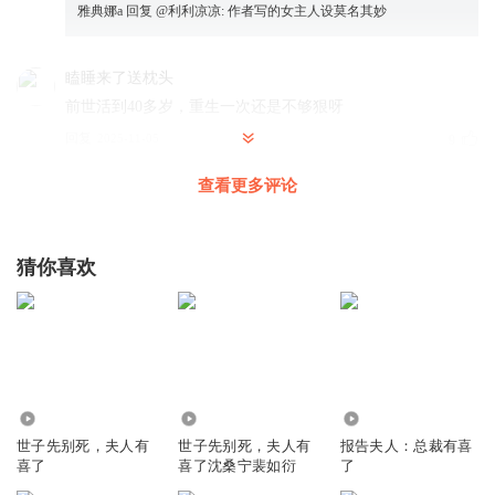
雅典娜a
回复 @
利利凉凉
:
作者写的女主人设莫名其妙
瞌睡来了送枕头
前世活到40多岁，重生一次还是不够狠呀
回复
2025-11-05
9
查看更多评论
N糊涂
沈洛雨不处理掉留着为患……女主重生后除了生孩子还要干
嘛，
猜你喜欢
回复
2025-11-11
8
听友221664846
回复 @
N糊涂
:
就是，重生一世能想到的办法只有生
孩子
紫竹仙子_8127
1.92万
755
10.52万
世子先别死，夫人有
世子先别死，夫人有
报告夫人：总裁有喜
太子是被谁害的失踪？
喜了
喜了沈桑宁裴如衍
了
回复
2025-10-23
4