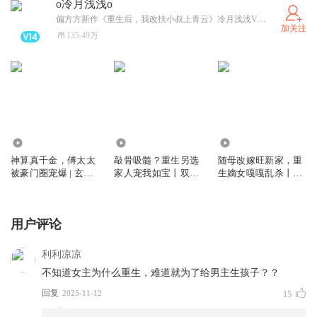
o冷月浅浅o
偏方方新作《重生后，我改扶小叔上青云》冷月浅浅VS倔强的小红领衔，正在筹备中敬请期待
加关注
135.49万
821.10万
344.46万
736.07万
神算真千金，傅太太
敲骨吸髓？重生另选
随母改嫁旺新家，重
被豪门圈宠爆 | 玄学
家人宠我如宝丨双重
生嫡女嘎嘎乱杀丨重
风水 |虐渣爽文 | 精品
生宅斗虐渣丨冷月浅
生复仇丨女强爽文丨
多人剧
浅&追马丨多人有声
冷月浅浅&黄玮丨多
剧
人有声剧
用户评论
利利凉凉
不知道女主为什么重生，难道就为了给男主生孩子？？
回复
2025-11-12
15