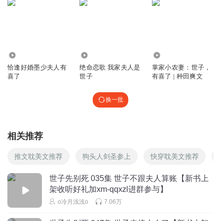
1899992nmdr安妮
这故事写的真没意思，70集了男主就一直生气，女主总在想
法子生孩子，两个人就为这点事纠缠到现在
3859
4.72万
30.64万
回复
2026-01-21
6
恰逢好婚墨少夫人有
绝命恋歌 我家夫人是
掌家小农妻：世子，
喜了
世子
有喜了 | 种田爽文
汉白玉配珍珠扣吖
啊？沈洛雨还真的有道啊，居然上了二皇子的马车
换一批
回复
2025-10-23
4
风雨南大人
相关推荐
估计写不出更厉害的对手，拿一个小庶女写来写去，唉，主
要是播音都很好暂时不放弃
推文耽美文推荐
狗头人剑圣参上
快穿耽美文推荐
回复
2026-03-25
4
世子先别死 035集 世子不跟夫人算账【新书上
架收听好礼加xm-qqxzl进群参与】
初夏悠声
o冷月浅浅o
7.06万
女主重生是干嘛的
回复
2025-11-10
3