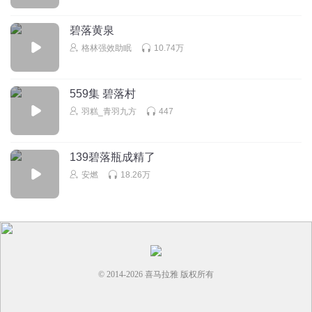
龙小东！什么玩意儿？
碧落黄泉
回复
2025-10-26
2
格林强效助眠
10.74万
饼干8923
回复 @
冬月寒谭
:
龙小东是龙小天的弟弟
559集 碧落村
听友268469684
羽糕_青羽九方
447
啊❓龙小东❓❓❓❓❓❓❓❓
139碧落瓶成精了
回复
2025-10-25
3
安燃
18.26万
饼干8923
回复 @
听友268469684
:
龙小东是龙小天的弟弟
小易团长666
谁是龙小东？
回复
2025-10-26
2
© 2014-
2026
喜马拉雅 版权所有
饼干8923
回复 @
小易团长666
:
龙小东是龙小天的弟弟