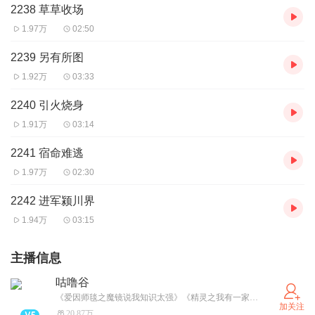
2238 草草收场
1.97万
02:50
2239 另有所图
1.92万
03:33
2240 引火烧身
1.91万
03:14
2241 宿命难逃
1.97万
02:30
2242 进军颍川界
1.94万
03:15
主播信息
咕噜谷
《爱因师毯之魔镜说我知识太强》《精灵之我有一家农场》火热更新中，快来试听呀~ (小红薯和微信公众号同名哦！）
加关注
20.87万