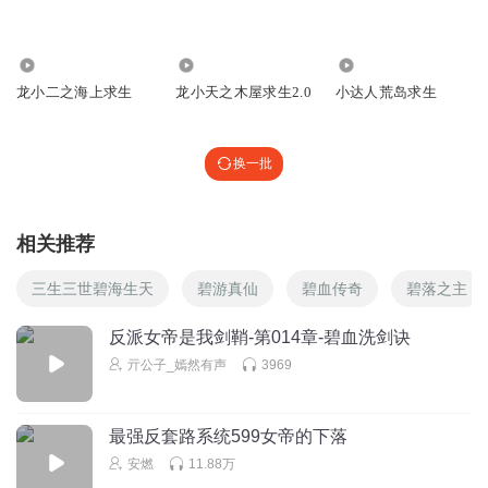
龙小东？
回复
2025-10-26
3
177
4277
256
龙小二之海上求生
龙小天之木屋求生2.0
小达人荒岛求生
饼干8923
回复 @
三仙道师巅峰
:
龙小东是龙小天的弟弟
换一批
星苁_
龙？小？
东？？？？？？？？？？？？？？？？？？？？？？？
相关推荐
回复
2025-10-26
4
三生三世碧海生天
碧游真仙
碧血传奇
碧落之主
我有小咪了
Who can interview my homepage?
反派女帝是我剑鞘-第014章-碧血洗剑诀
回复
2025-12-29
4
亓公子_嫣然有声
3969
我有小咪了
回复 @
我有小咪了
:
谁可以来访一下我的主页？
最强反套路系统599女帝的下落
安燃
11.88万
冬月寒谭