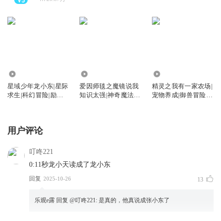
2880.04万
33.19万
24.66万
星域少年龙小东|星际
爱因师毯之魔镜说我
精灵之我有一家农场|
求生|科幻冒险|励志
知识太强|神奇魔法|
宠物养成|御兽冒险|
成长咕噜谷
咕噜谷
咕噜谷
用户评论
叮咚221
0:11秒龙小天读成了龙小东
回复
2025-10-26
13
乐观e露
回复 @
叮咚221
:
是真的，他真说成张小东了