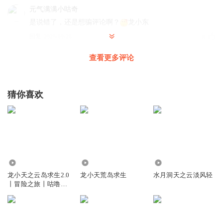
元气满满小咕奇
是说错了，还是想骗评论啊？
龙小东
回复
2025-10-26
8
查看更多评论
十樱月
说错了
回复
2025-10-27
2
猜你喜欢
饼干8923
回复 @
十樱月
:
龙小东是龙小天的弟弟
头像上五位的超级粉丝
错了，是真的，不过是第十秒读成的龙晓东
2.45万
1.84万
3.74万
回复
2025-10-26
3
龙小天之云岛求生2.0
龙小天荒岛求生
水月洞天之云淡风轻
丨冒险之旅丨咕噜谷
Coco_g0
回复 @
头像上五位的超级粉丝
:
小错了
丨
三仙道师巅峰