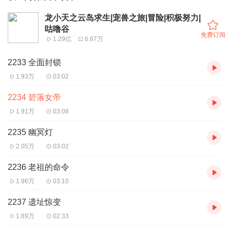
龙小天之云岛求生|宠兽之旅|冒险|积极努力|
咕噜谷
免费订阅
1.29亿
6.67万
2233 全面封锁
1.93万
03:02
2234 碧落女帝
1.91万
03:08
2235 幽冥灯
2.05万
03:02
2236 老祖的命令
1.96万
03:10
2237 遗址惊变
1.89万
02:33