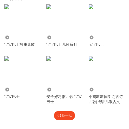
40.47万
6.89万
2494
宝宝巴士故事儿歌
宝宝巴士儿歌系列
宝宝巴士
17.67万
379.33万
241.97万
宝宝巴士
安全好习惯儿歌|宝宝
小鸡敦敦国学之古诗
巴士
儿歌|成语儿歌古文儿
歌|宝宝巴士
换一批