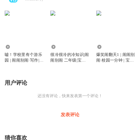
1.00亿
9054.82万
4.09亿
嘘！学校里有个游乐
很冷很冷的冷知识|闹
爆笑闹翻天1 | 闹闹别
园 | 闹闹别闹·写作|宝
闹别闹 二年级|宝宝
闹·校园一分钟 | 宝宝
宝巴士故事
巴士故事
巴士故事
用户评论
还没有评论，快来发表第一个评论！
发表评论
猜你喜欢