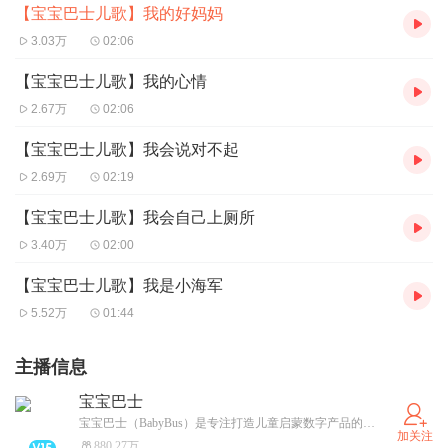
【宝宝巴士儿歌】我的好妈妈
3.03万
02:06
【宝宝巴士儿歌】我的心情
2.67万
02:06
【宝宝巴士儿歌】我会说对不起
2.69万
02:19
【宝宝巴士儿歌】我会自己上厕所
3.40万
02:00
【宝宝巴士儿歌】我是小海军
5.52万
01:44
主播信息
宝宝巴士
宝宝巴士（BabyBus）是专注打造儿童启蒙数字产品的原创品牌，累计服务全球8亿家庭用户。宝宝巴士秉承“快乐启蒙”的理念，用奇妙有趣的方式为儿童提供免费的数字内容，量身定制“好听”（国学故事）、“好看”（儿歌动画）、“好玩”（互动APP）等系列内容产品，让孩子在趣味中认知世界，感受“真、善、美”。
加关注
880.27万