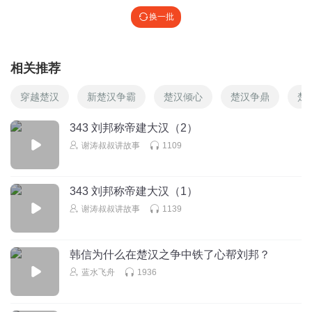
换一批
相关推荐
穿越楚汉
新楚汉争霸
楚汉倾心
楚汉争鼎
楚
343 刘邦称帝建大汉（2）
谢涛叔叔讲故事
1109
343 刘邦称帝建大汉（1）
谢涛叔叔讲故事
1139
韩信为什么在楚汉之争中铁了心帮刘邦？
蓝水飞舟
1936