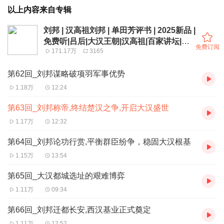
以上内容来自专辑
刘邦 | 汉高祖刘邦 | 单田芳评书 | 2025新品 |
免费听|吕后|大汉王朝|汉高祖|百家讲坛|楚
免费订阅
171.17万
3165
汉之争
第62回_刘邦谋略破项羽军事优势
1.18万
12:24
第63回_刘邦称帝,终结楚汉之争,开启大汉盛世
1.17万
12:32
第64回_刘邦论功行赏,平衡群臣纷争，稳固大汉根基
1.15万
13:54
第65回_大汉都城选址的艰难博弈
1.11万
09:34
第66回_刘邦迁都长安,西汉基业正式奠定
1.11万
12:52