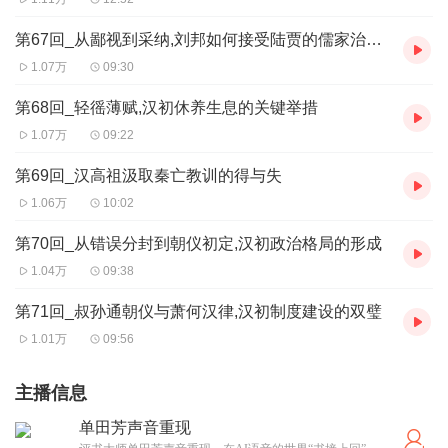
第67回_从鄙视到采纳,刘邦如何接受陆贾的儒家治国理念
1.07万
09:30
第68回_轻徭薄赋,汉初休养生息的关键举措
1.07万
09:22
第69回_汉高祖汲取秦亡教训的得与失
1.06万
10:02
第70回_从错误分封到朝仪初定,汉初政治格局的形成
1.04万
09:38
第71回_叔孙通朝仪与萧何汉律,汉初制度建设的双璧
1.01万
09:56
主播信息
单田芳声音重现