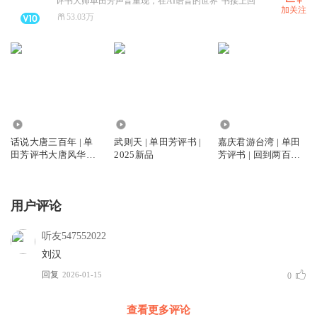
评书大师单田芳声音重现，在AI语音的世界“书接上回”
加关注
53.03万
166.21万
1181.58万
9.07万
话说大唐三百年 | 单
武则天 | 单田芳评书 |
嘉庆君游台湾 | 单田
田芳评书大唐风华录
2025新品
芳评书 | 回到两百多
| 大唐三百年兴衰史
年前的台湾，感受宝
岛的风土人情 | 两岸
一家血脉相连
用户评论
听友547552022
刘汉
回复
2026-01-15
0
查看更多评论