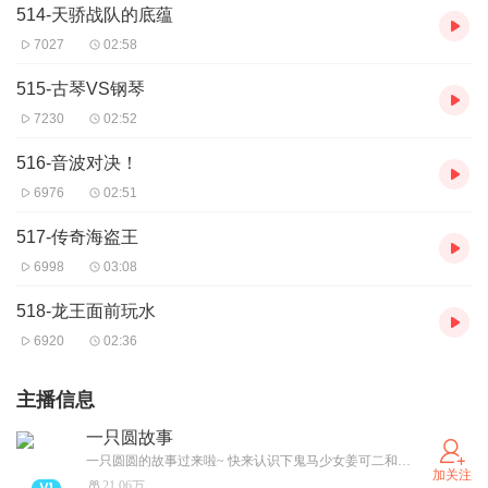
514-天骄战队的底蕴
7027
02:58
515-古琴VS钢琴
7230
02:52
516-音波对决！
6976
02:51
517-传奇海盗王
6998
03:08
518-龙王面前玩水
6920
02:36
主播信息
一只圆故事
一只圆圆的故事过来啦~ 快来认识下鬼马少女姜可二和高冷学霸薛定一吧！
加关注
21.06万