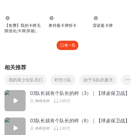
1.19万
8.79万
2.87万
【免费】我的卡牌无
奥特曼卡牌拆卡
雷诺曼卡牌
限强化|卡牌|异能|升
级流
换一批
相关推荐
我的美少女队员们
时空小队
始于乐队的夏天
一个
03队长就有个队长的样（3）｜【球桌保卫战】
棒棒老师
3.05万
03队长就有个队长的样（8）｜【球桌保卫战】
棒棒老师
2.93万