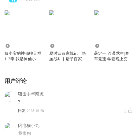
871.13万
204.73万
468.70万
蔡小宝的神仙聊天群
易时四百家战记｜热
薛定一·沙漠求生|赛
1-2季|我是神仙小跟
血战斗｜诸子百家传
车竞速|学霸晚上变二
班|爆笑武学
人
哈励志冒险
用户评论
狙击手华南虎
2
回复
2025-10-28
1
闪电猫小九
我家狗