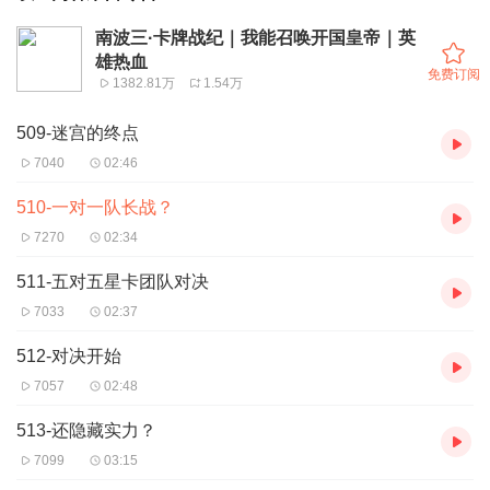
南波三·卡牌战纪｜我能召唤开国皇帝｜英
雄热血
免费订阅
1382.81万
1.54万
509-迷宫的终点
7040
02:46
510-一对一队长战？
7270
02:34
511-五对五星卡团队对决
7033
02:37
512-对决开始
7057
02:48
513-还隐藏实力？
7099
03:15