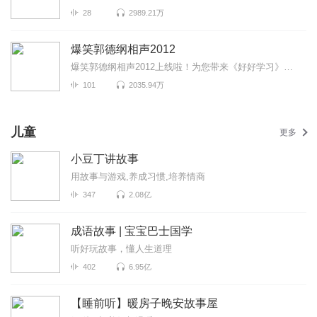
28
2989.21万
爆笑郭德纲相声2012
爆笑郭德纲相声2012上线啦！为您带来《好好学习》《郭家菜》《情义谱》等高能相声！各种爆笑包袱等你解...
101
2035.94万
儿童
更多
小豆丁讲故事
用故事与游戏,养成习惯,培养情商
347
2.08亿
成语故事 | 宝宝巴士国学
听好玩故事，懂人生道理
402
6.95亿
【睡前听】暖房子晚安故事屋