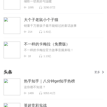
倾听一切美好与温暖
1095
3290.07万
大个子老鼠小个子猫
销量千万册孩子最不能错过的童话故事
214
1.41亿
不一样的卡梅拉（免费版）
不一样的卡梅拉官方故事音频来啦！
18
1.13亿
头条
更多
热乎知乎｜八分钟get知乎热榜
这你都不知道？
1489
9353.41万
英超竞彩实战