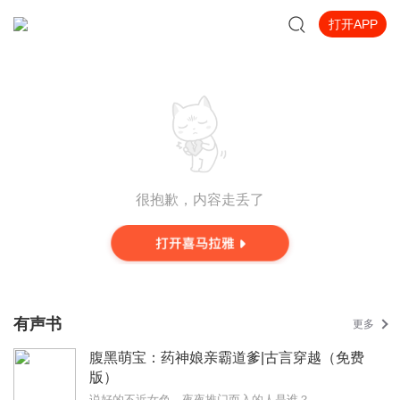
打开APP
很抱歉，内容走丢了
有声书
更多
腹黑萌宝：药神娘亲霸道爹|古言穿越（免费
版）
说好的不近女色，夜夜推门而入的人是谁？