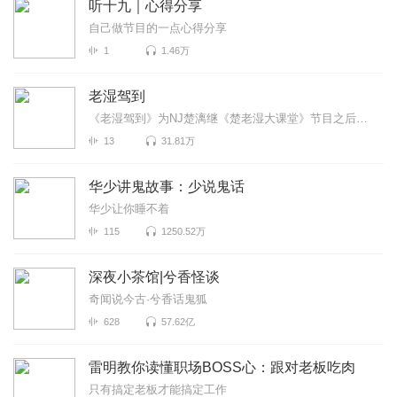
听十九｜心得分享
自己做节目的一点心得分享
1
1.46万
老湿驾到
《老湿驾到》为NJ楚漓继《楚老湿大课堂》节目之后一档全新的栏目，在保持原有搞笑娱乐犀利大胆风格的基...
13
31.81万
华少讲鬼故事：少说鬼话
华少让你睡不着
115
1250.52万
深夜小茶馆|兮香怪谈
奇闻说今古·兮香话鬼狐
628
57.62亿
雷明教你读懂职场BOSS心：跟对老板吃肉
只有搞定老板才能搞定工作