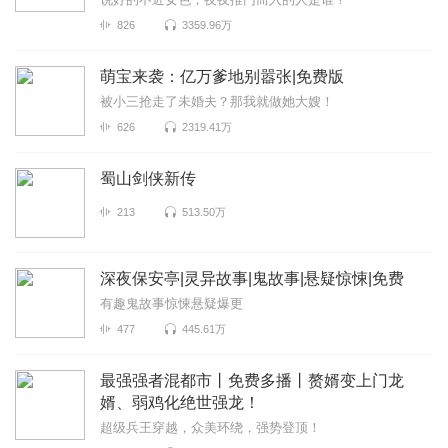
826
3359.96万
萌宝来袭：亿万爹地别嚣张|免费版
被小三抢走了未婚夫？那我就做她大嫂！
626
2319.41万
蜀山剑侠新传
213
513.50万
深夜保安亭|灵异故事|鬼故事|悬疑惊悚|免费
有趣鬼故事惊悚悬疑爆更
477
445.61万
最强强者混都市丨免费多播丨赘婿变上门龙
婿、弱鸡化绝世强龙！
超级兵王穿越，众美环绕，强势登顶！