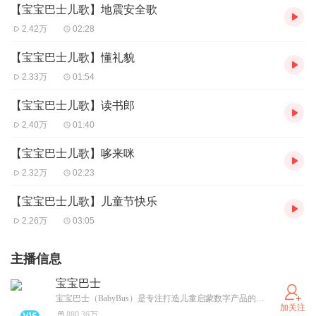
【宝宝巴士儿歌】地震安全歌
2.42万
02:28
【宝宝巴士儿歌】懂礼貌
2.33万
01:54
【宝宝巴士儿歌】读书郎
2.40万
01:40
【宝宝巴士儿歌】哆来咪
2.32万
02:23
【宝宝巴士儿歌】儿童节快乐
2.26万
03:05
主播信息
宝宝巴士
宝宝巴士（BabyBus）是专注打造儿童启蒙数字产品的原创品牌，累计服务全球8亿家庭用户。宝宝巴士秉承“快乐启蒙”的理念，用奇妙有趣的方式为儿童提供免费的数字内容，量身定制“好听”（国学故事）、“好看”（儿歌动画）、“好玩”（互动APP）等系列内容产品，让孩子在趣味中认知世界，感受“真、善、美”。
加关注
880.36万