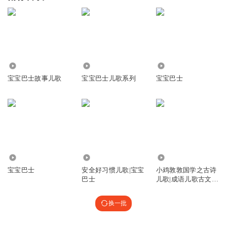
40.47万
6.91万
2494
宝宝巴士故事儿歌
宝宝巴士儿歌系列
宝宝巴士
17.67万
379.35万
242.02万
宝宝巴士
安全好习惯儿歌|宝宝
小鸡敦敦国学之古诗
巴士
儿歌|成语儿歌古文儿
歌|宝宝巴士
换一批