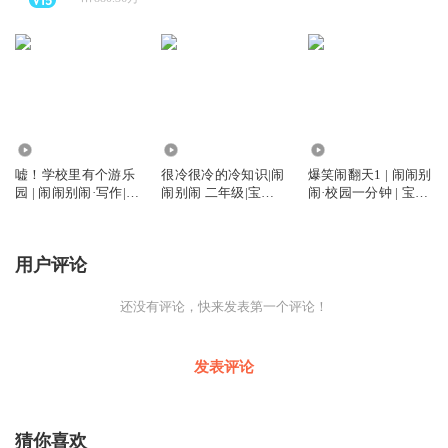
1.00亿
9059.59万
4.09亿
嘘！学校里有个游乐
很冷很冷的冷知识|闹
爆笑闹翻天1 | 闹闹别
园 | 闹闹别闹·写作|宝
闹别闹 二年级|宝宝
闹·校园一分钟 | 宝宝
宝巴士故事
巴士故事
巴士故事
用户评论
还没有评论，快来发表第一个评论！
发表评论
猜你喜欢