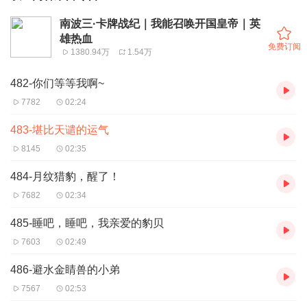
南波三·卡牌战纪｜我能召唤开国皇帝｜英
雄热血
免费订阅
1380.94万
1.54万
482-你们等等我啊~
7782
02:24
483-堪比天谴的运气
8145
02:35
484-月纹猎豹，醒了！
7682
02:34
485-睡吧，睡吧，我亲爱的豹贝
7603
02:49
486-避水金睛兽的小弟
7567
02:53