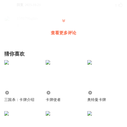
回复
2025-10-21
1
1591796ghio
4
查看更多评论
回复
2025-10-22
1
布鲁可迷
猜你喜欢
2
回复
2025-10-21
1
一个与世无争的火柴人
回复
77
24.54万
33.13万
2025-12-12
0
三国杀：卡牌介绍
卡牌使者
奥特曼卡牌
听友498949547
9
回复
2026-03-14
0