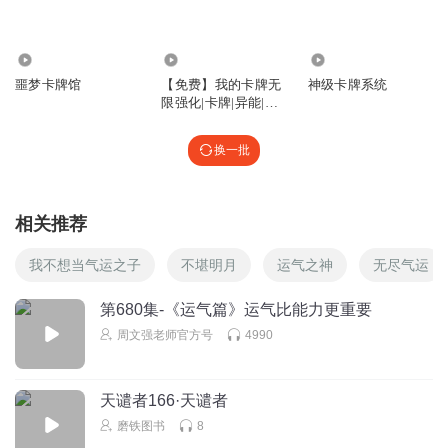
好恶毒的物理
6
4.82万
1.19万
31.70万
噩梦卡牌馆
【免费】我的卡牌无
神级卡牌系统
回复
2026-02-26
0
限强化|卡牌|异能|升
级流
好恶毒的物理
换一批
6
回复
2026-02-26
0
相关推荐
冰冷PYL
1
我不想当气运之子
不堪明月
运气之神
无尽气运
回复
2025-12-20
0
第680集-《运气篇》运气比能力更重要
周文强老师官方号
4990
天启明鼬
1点
回复
2025-10-22
0
天谴者166·天谴者
磨铁图书
8