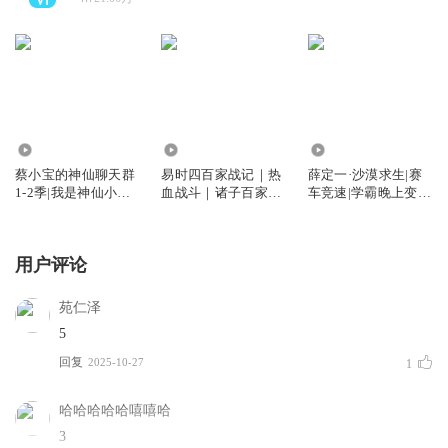
870.52万
204.62万
468.42万
蔡小宝的神仙聊天群
易时四百家战记｜热
薛定一·沙漠求生|赛
1-2季|我是神仙小跟
血战斗｜诸子百家传
车竞速|学霸晚上变二
班|爆笑武学
人
哈励志冒险
用户评论
苑仁泽
5
回复
2025-10-27
1
哈哈哈哈哈嘻嘻哈
3