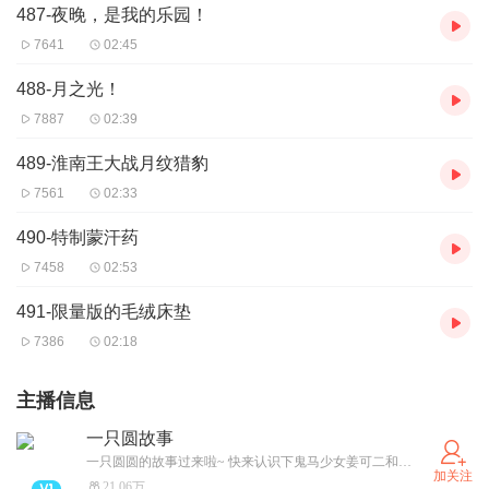
487-夜晚，是我的乐园！
7641
02:45
488-月之光！
7887
02:39
489-淮南王大战月纹猎豹
7561
02:33
490-特制蒙汗药
7458
02:53
491-限量版的毛绒床垫
7386
02:18
主播信息
一只圆故事
一只圆圆的故事过来啦~ 快来认识下鬼马少女姜可二和高冷学霸薛定一吧！
加关注
21.06万