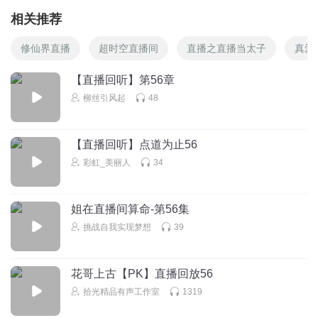
相关推荐
修仙界直播
超时空直播间
直播之直播当太子
真爱
【直播回听】第56章
柳丝引风起
48
【直播回听】点道为止56
彩虹_美丽人
34
姐在直播间算命-第56集
挑战自我实现梦想
39
花哥上古【PK】直播回放56
拾光精品有声工作室
1319