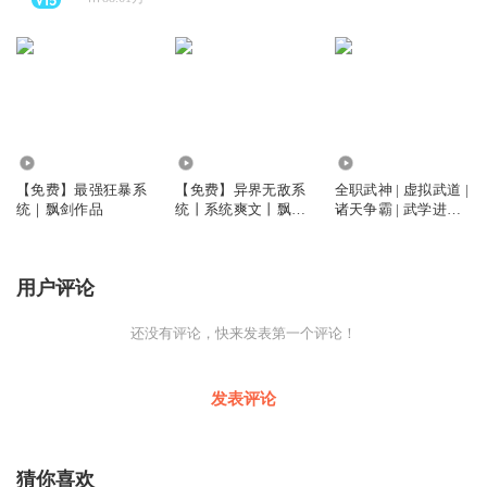
5.04万
11.66万
8703
【免费】最强狂暴系
【免费】异界无敌系
全职武神 | 虚拟武道 |
统｜飘剑作品
统丨系统爽文丨飘剑
诸天争霸 | 武学进化 |
演播丨多人有声剧
热血逆袭
用户评论
还没有评论，快来发表第一个评论！
发表评论
猜你喜欢