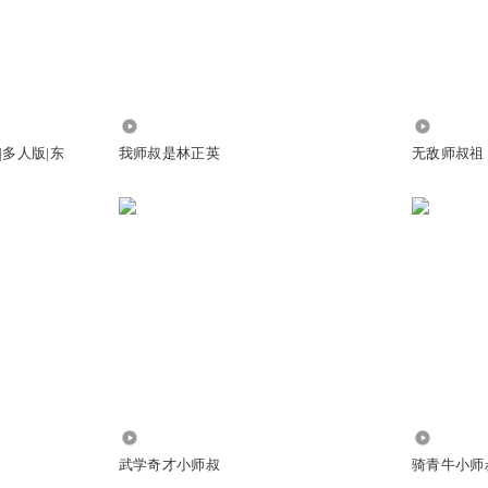
慢慢
249.62万
1.16万
多人版|东
我师叔是林正英
无敌师叔祖
1.98万
1030
，老爹都不怀疑和操心？
武学奇才小师叔
骑青牛小师