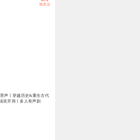
加关注
万
全景声丨穿越历史&重生古代
搞笑开局丨多人有声剧