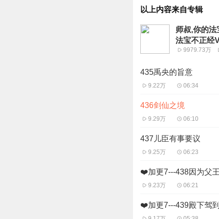
以上内容来自专辑
师叔,你的
法宝不正经V
9979.73万
435禹央的旨意
9.22万
06:34
436剑仙之境
9.29万
06:10
437儿臣有事要议
9.25万
06:23
❤️加更7---438因为
9.23万
06:21
❤️加更7---439殿下驾
9.17万
05:38