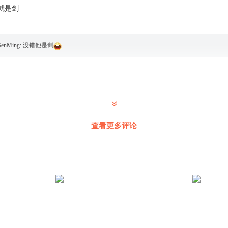
就是剑
SenMing
:
没错他是剑
查看更多评论
都能想到老七可能被夺舍了，难道北齐王想不到吗？
德玛西亚_f8
:
作者不样
：人剑合一！此时你不是剑也不是人，你是一个剑人！