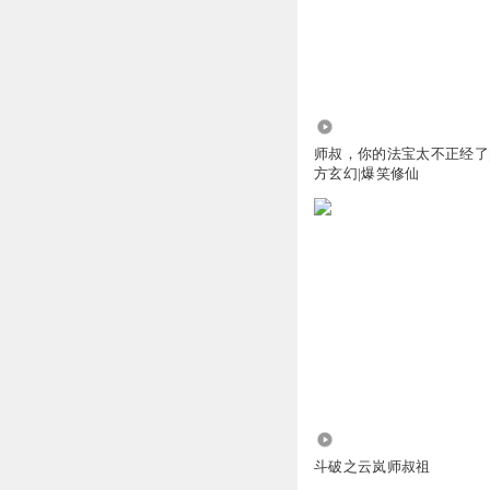
回复
2025-12-23
听友256330026
很不错就是更新慢
10.01万
回复
2025-10-10
师叔，你的法宝太不正经了|
方玄幻|爆笑修仙
姨妈拉雅
俺也一样
回复
2025-10-10
笑得像个傻子
一群奴才啊
回复
2026-05-29
话唠她爸18
1269
自己儿子被夺舍了
斗破之云岚师叔祖
回复
2026-01-23