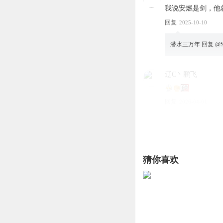
我说安燃是剑，他
回复
2025-10-10
潜水三万年
回复 @
辽C丶鹏飞
回复
2026-04-01
德玛西亚_f8
北齐王的其他孩子
回复
2026-01-28
猜你喜欢
辽C丶鹏飞
回复 @
孤神求拜
剑意的最高境界是