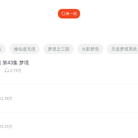
换一批
云
修仙道无境
梦境之三国
火影梦境
天道梦境系统
 第43集 梦境
事
2.74万
11.78万
23.15万