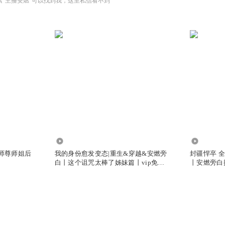
索“主播安燃”可以找到我，这里私信看不到
269.92万
4850.48
，师尊师姐后
我的身份愈发变态|重生&穿越&安燃旁
封疆悍卒 
白丨这个诅咒太棒了姊妹篇丨vip免费
丨安燃旁白
有声小说