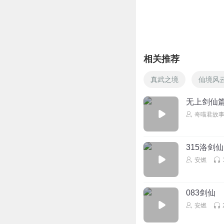
听友523945191
好听
回复
2025-10-15
相关推荐
真武之境
仙境风
无上剑仙篇
奇喵君故
315洛剑仙
安燃
083剑仙
安燃