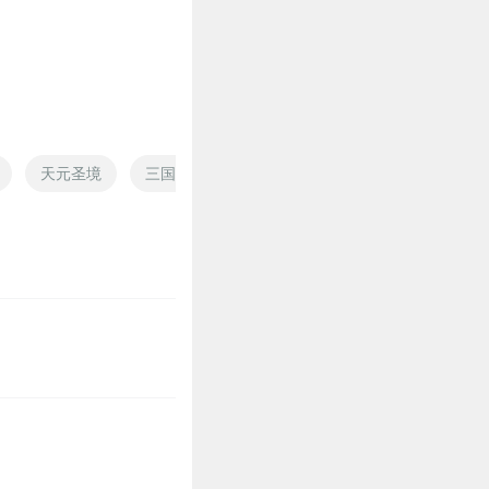
0
天元圣境
三国梦境
武境帝君
上神之境