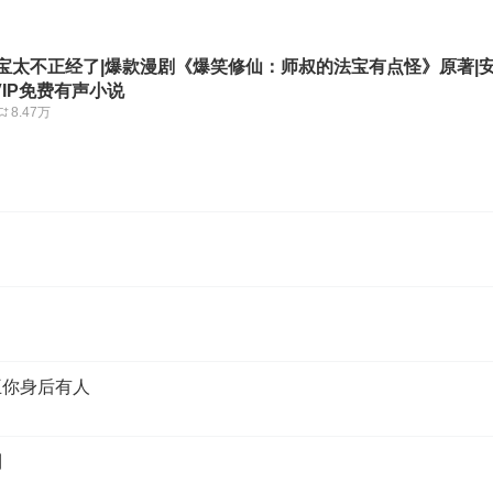
法宝太不正经了|爆款漫剧《爆笑修仙：师叔的法宝有点怪》原著|安
IP免费有声小说
8.47万
父王你身后有人
到