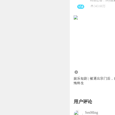
特别公告：抖y搜
343.60万
182.07万
娱乐短剧 | 被逐出宗门后
悔终生
用户评论
SenMing