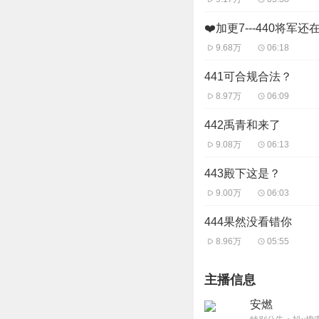
❤️加更7---440将军
9.68万
06:18
441可合规合法？
8.97万
06:09
442禹青和来了
9.08万
06:13
443殿下这是？
9.00万
06:03
444果然没看错你
8.96万
05:55
主播信息
安燃