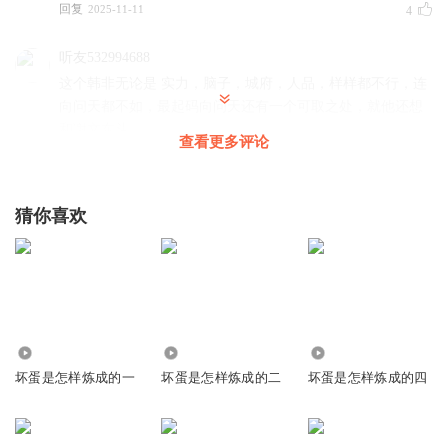
回复
2025-11-11
4
听友532994688
这个韩非无论是 实力，脑子，城府，人品，样样都不行，连
向问天都不如，最起码向问天还有一个可取之处，就他还想
和谢文东斗
查看更多评论
回复
2025-12-20
4
听友283092182
猜你喜欢
唉，六道连个别的人都弄不出来吗？就必须是韩飞？
回复
2025-12-01
4
哎听经典
这剧情没啥写的了，又把韩飞捡起来了
7.85万
2.16万
216
回复
2026-02-05
3
坏蛋是怎样炼成的一
坏蛋是怎样炼成的二
坏蛋是怎样炼成的四
156913824
这韩非凭什么啊？感觉就是为了对抗谢文东而强行加强的，