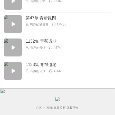
有声的子沐
2336
回复
2026-02-05
0
第47章 青帮昆四
听友492816379
有声的瑜伽熊
1.04万
怎么没接上呢
回复
2025-10-22
0
1132集 青帮遗老
听友385404193
有声的云烟
4574
放韩非多少次了，
回复
2025-10-19
0
1133集 青帮遗老
有声的云烟
4266
© 2014-
2026
喜马拉雅 版权所有