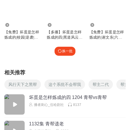
谢文东本身厉害也有zhengzhibu做背景，怎么韩非这么短时间
在国外就能有这种能量？凭什么？
回复
2025-12-25
3
30.10万
3274.08万
70.78万
【免费】坏蛋是怎样
【多播】坏蛋是怎样
【免费】坏蛋是怎样
问初
炼成的|校园|逆袭|暗
炼成的四|黑道风云之
炼成的|谢文东|六道|
那TM来的脸？当年鼎盛时期都打不过，现在你是在国外发展
黑
谢文东
桑梓经典版
的比当年鼎盛时期还强百倍了？
换一批
回复
2025-12-04
3
问初
回复 @
问初
:
这韩飞是真的该死了，这么写下去是真的就要烂
相关推荐
了
风行天下之黑帮
这个系统不会帮我
帮主二代
帮主
_终极斗罗蓝轩宇_
坏蛋是怎样炼成的四 1204 青帮vs青帮
更新的太少了，不够听，会员冲完冲白金，
播者刺心_伍哈剧社
8137
回复
2025-10-15
2
哎听经典
1132集 青帮遗老
没意思了