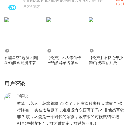
华音传媒旗下“玄幻仙侠”故事剧场 凡界飞升、宗门争霸、炼丹双修、斗宗斗帝 热门修仙爽剧全收录!
加关注
295.36万
13.38万
36.88万
536.07万
吞噬星空2起源大陆|
【免费】凡人修仙传|
【免费】不良之年少
科幻|同名动漫原著|
上部|桑梓单播版本
轻狂|抚琴的人|桑梓
我吃西红柿
剧社出品|黑道榜前三
用户评论
Js解脱
败笔，垃圾。 韩非都输了2次了，还有逼脸来往大陆凑？ 强
行降智！ 实在太垃圾了，难道没有东西写了吗？ 非他妈写韩
非？ 哎，坏蛋是一个时代的缩影，该结束的时候就结束吧！
别再消费情怀了，放过谢文东，放过韩非吧！