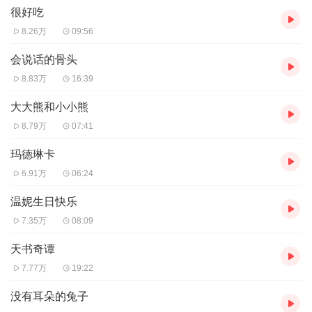
很好吃
8.26万
09:56
会说话的骨头
8.83万
16:39
大大熊和小小熊
8.79万
07:41
玛德琳卡
6.91万
06:24
温妮生日快乐
7.35万
08:09
天书奇谭
7.77万
19:22
没有耳朵的兔子