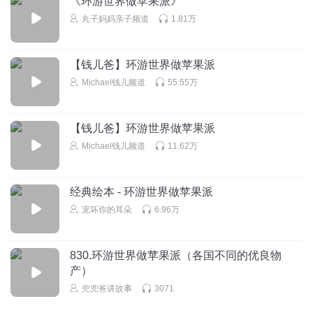
《环游世界做苹果派》
鸡，给你一个蛋，如果你能把鸡带走，那就更好了，免得在
路上把蛋打破，接下来，一定要想办法去一趟，斯里兰卡，
丸子妈妈亲子频道
1.81万
梨子形状的。树的树皮皮做的，所以你直接到，热带雨林，
找一颗肉桂树下一些树皮，如果豹子正在树下打瞌睡，你可
【钱儿爸】环游世界做苹果派
千万不要出声。
Michael钱儿频道
55.55万
回复
2018-06-21
0
牛奶冰糕
回复 @
指尖的阳光78
:
？？？
【钱儿爸】环游世界做苹果派
Michael钱儿频道
11.62万
暮山紫0990
经典绘本 - 环游世界做苹果派
回复
2023-05-27
0
宠坏你的耳朵
6.96万
斆萌神
💓
830.环游世界做苹果派（各国不同的优良物
回复
2021-10-09
0
产）
兜兜爸讲故事
3071
斆萌神