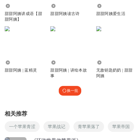
125.29万
44.74万
2.46万
墨鱼儿爱次墨儿
甜甜阿姨讲成语【甜
甜甜阿姨读古诗
甜甜阿姨爱生活
甜阿姨】
回复
2019-01-22
1
91.42万
1301.42万
82.31万
社会我蝶姐y
甜甜阿姨 | 蓝精灵
甜甜阿姨 | 讲绘本故
无敌钥匙奶奶 | 甜甜
好听\^O^/棒棒哒！喜欢😍👍👍👍👍👍👍👍👏👏👏👏👏👏👏👏
事
阿姨
👏👏💝💝💝💝💝💝💝💝💝💖💖💖💖💖💗💗💗💗💗💗💜💜💜💜
💜💜😙😙😙😙😙😙
换一批
回复
2018-07-20
1
指尖的阳光78
相关推荐
大 正好生病，乡下一座农场，一些面粉用的上好的，麦子，
只要抱在怀里满满的一包或两包就够了，然后跳上火车。优
一个苹果青涩
苹果战记
青苹果落了
苹果帝国
雅，而你做的菜，一定要用最好的材料，说点好话，请拿只