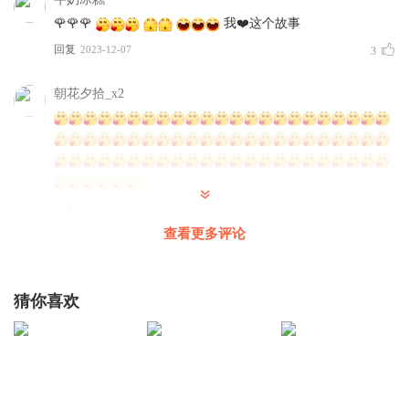
🌹🌹🌹
我❤️这个故事
回复
2023-12-07
3
朝花夕拾_x2
回复
2018-07-30
3
查看更多评论
哆哆莉
🎂🍰🍔🍦🍟
猜你喜欢
回复
2023-07-28
1
哆哆莉
明天还是讲故事好好听。🌹
回复
2023-07-28
1