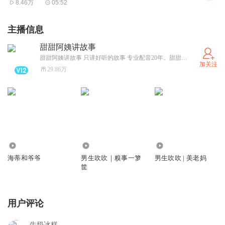
8.46万
05:52
主播信息
甜甜阿姨讲故事
甜甜阿姨讲故事 只讲好听的故事 专业配音20年。甜甜阿姨个人微信：tiantianpeiyin 公众号：甜甜阿姨讲故事。童书，戏剧，手工，旅行，乐园，高效陪娃我们更专业。欢迎关注【甜甜阿姨讲故事】微信公众账号，收听更多好故事，更有最优质戏剧演出票和最佳童书，最真实旅行攻略。
加关注
29.86万
204.80万
227.43万
129.61万
海蒂和爷爷
男生吹吹｜糗事一箩
男生吹吹 | 美老妈
筐
用户评论
牛奶冰糕