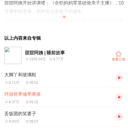
甜甜阿姨开始讲课喽：《全职妈妈零基础做亲子主播》，10
节课华丽变身，用声音记录孩子的成长。
订购课程请在甜甜阿姨讲故事的专辑列表里找到全职妈妈零
基础做亲子主播专辑即可直接订购哦：）
以上内容来自专辑
甜甜阿姨 | 睡前故事
2355.54万
4.77万
免费订阅
大脚丫和玻璃鞋
8.71万
09:52
环游世界做苹果派
8.37万
05:22
丢饭团的笑婆子
9.03万
09:07