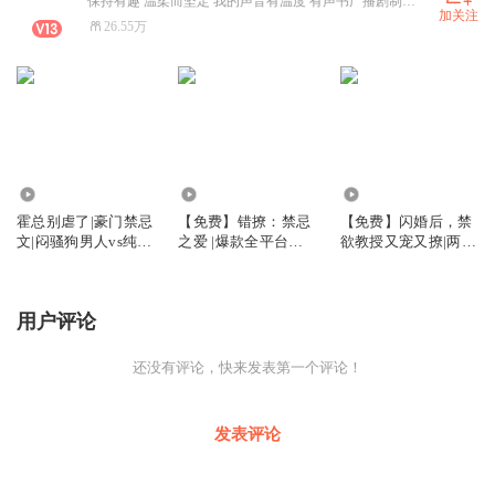
保持有趣 温柔而坚定 我的声音有温度 有声书广播剧制作人/ 配音员/网文作者
加关注
26.55万
205.64万
7.59万
369.42万
霍总别虐了|豪门禁忌
【免费】错撩：禁忌
【免费】闪婚后，禁
文|闷骚狗男人vs纯野
之爱 |爆款全平台人
欲教授又宠又撩|两
小白兔|伪骨科|霸总
气TOP|伪骨科|霸总甜
性|伦理暧昧关系|甜
甜宠
宠
宠|豪门恩怨
用户评论
还没有评论，快来发表第一个评论！
发表评论