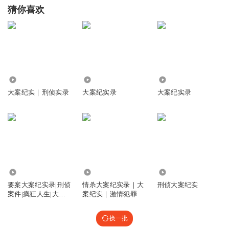
猜你喜欢
194.63万
1673.46万
7507
大案纪实｜刑侦实录
大案纪实录
大案纪实录
2.36万
3634
6810
要案大案纪实录|刑侦
情杀大案纪实录｜大
刑侦大案纪实
案件|疯狂人生|大案
案纪实｜激情犯罪
纪实
换一批