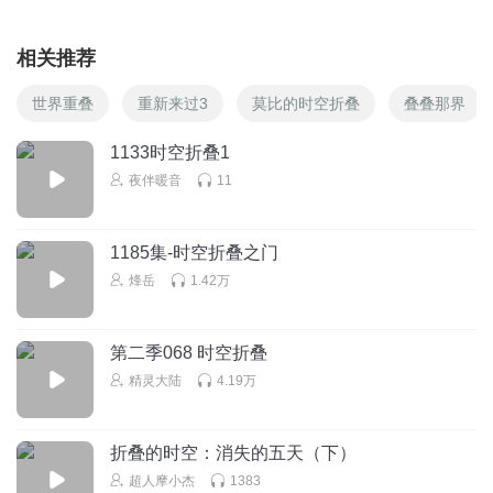
相关推荐
世界重叠
重新来过3
莫比的时空折叠
叠叠那界
1133时空折叠1
夜伴暖音
11
1185集-时空折叠之门
烽岳
1.42万
第二季068 时空折叠
精灵大陆
4.19万
折叠的时空：消失的五天（下）
超人摩小杰
1383