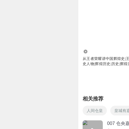
8980
从王者荣耀讲中国辉煌史|王
史人物|辉煌历史|历史|辉煌
物
相关推荐
人间仓皇
皇城有
007 仓央