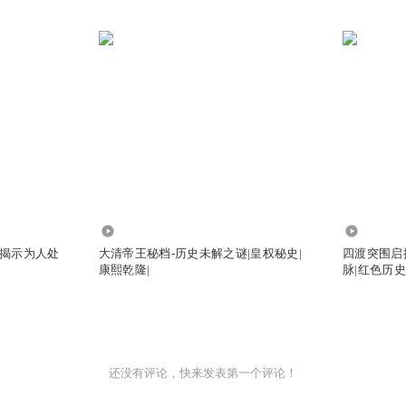
12.65万
8.39万
揭示为人处
大清帝王秘档-历史未解之谜|皇权秘史|
四渡突围启
康熙乾隆|
脉|红色历
还没有评论，快来发表第一个评论！