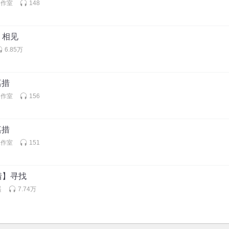
工作室
148
：相见
6.85万
嘉措
工作室
156
嘉措
工作室
151
措】寻找
遥
7.74万