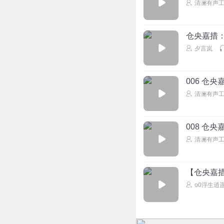
清澜有声
仓央嘉措
夕言岚
006 仓央
清澜有声
008 仓央
清澜有声
【仓央嘉
o0浮生逍