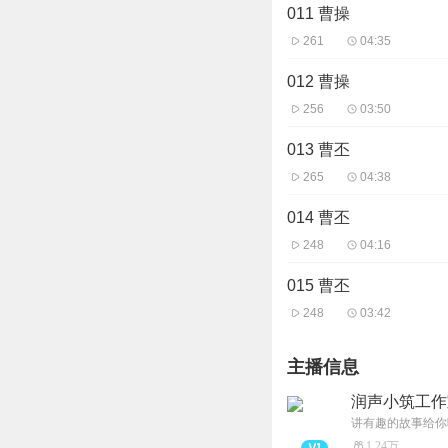
011 曹操
261
04:35
012 曹操
256
03:50
013 曹丕
265
04:38
014 曹丕
248
04:16
015 曹丕
248
03:42
主播信息
润声小筑工作
讲有趣的故事给你
1.24万