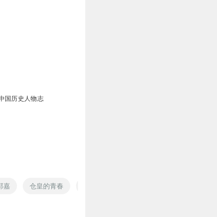
中国历史人物志
郭嘉
仓皇的青春
仓帝传说
措手不及的爱
郭嘉奇传