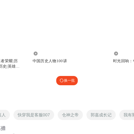
82.25万
2919
者荣耀|历
中国历史人物100讲
时光回响：
历史|英雄人
换一批
嘉人
快穿我是客服007
仓神之帝
郭嘉成长记
我有
嘉措