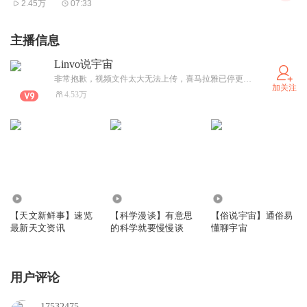
2.45万
07:33
主播信息
Linvo说宇宙
非常抱歉，视频文件太大无法上传，喜马拉雅已停更……
加关注
4.53万
32.87万
3.68万
419.39万
【天文新鲜事】速览
【科学漫谈】有意思
【俗说宇宙】通俗易
最新天文资讯
的科学就要慢慢谈
懂聊宇宙
用户评论
17532475