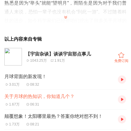
熟悉是因为“举头”就能“望明月”，而陌生是因为对于我们普
通人来说，恐怕一辈子也没有机会“到此一游”。不过随着科
技的进步，如今科学家们已经帮咱们挖出了很多关于月球的
秘密。今天我们就来聊聊关于月球的一些“热”知识，看看你
对月球究竟了解有多少？
以上内容来自专辑
【宇宙杂谈】谈谈宇宙那点事儿
1043.25万
1.91万
免费订阅
月球背面的新发现！
3.01万
08:32
关于月球的热知识，你知道几个？
1.67万
06:31
颠覆想象！太阳哪里最热？答案你绝对想不到！
1.73万
08:21