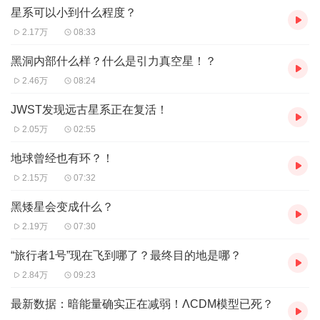
星系可以小到什么程度？
2.17万
08:33
黑洞内部什么样？什么是引力真空星！？
2.46万
08:24
JWST发现远古星系正在复活！
2.05万
02:55
地球曾经也有环？！
2.15万
07:32
黑矮星会变成什么？
2.19万
07:30
“旅行者1号”现在飞到哪了？最终目的地是哪？
2.84万
09:23
最新数据：暗能量确实正在减弱！ΛCDM模型已死？