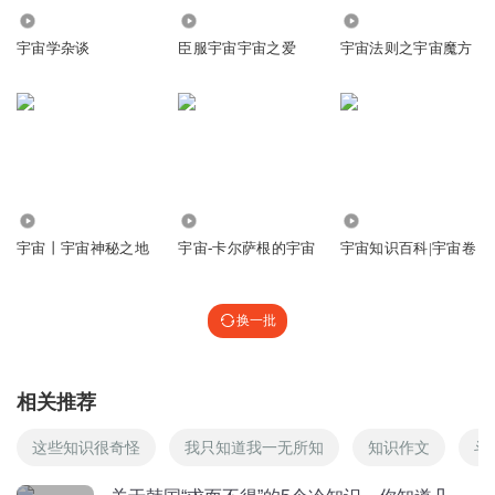
80.45万
4618
972
宇宙学杂谈
臣服宇宙宇宙之爱
宇宙法则之宇宙魔方
3.01万
3271
1.22万
宇宙丨宇宙神秘之地
宇宙-卡尔萨根的宇宙
宇宙知识百科|宇宙卷
换一批
相关推荐
这些知识很奇怪
我只知道我一无所知
知识作文
斗