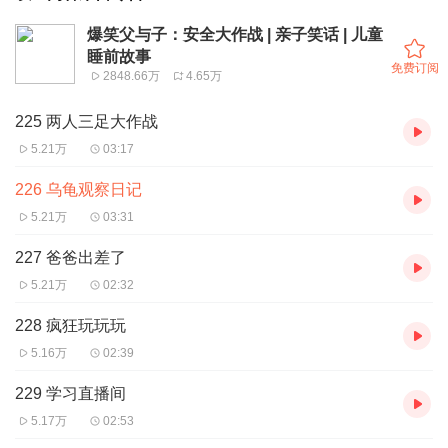
爆笑父与子：安全大作战 | 亲子笑话 | 儿童
睡前故事
免费订阅
2848.66万
4.65万
225 两人三足大作战
5.21万
03:17
226 乌龟观察日记
5.21万
03:31
227 爸爸出差了
5.21万
02:32
228 疯狂玩玩玩
5.16万
02:39
229 学习直播间
5.17万
02:53