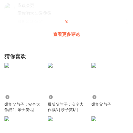
应该会更
爱你哟大友😘😘😘
回复
2025-09-27
6
查看更多评论
大有叔叔
回复 @
应该会更
:
大有叔叔也爱你们
油条_gb
猜你喜欢
🖕🏿🖕🏿🖕🏿🖕🏿🖕🏿🖕🏿🖕🏿🖕🏿🖕🏿🖕🏿🖕🏿🖕🏿
回复
2026-01-12
4
何锦玥
1890.30万
41.46万
4885
爆笑父与子：安全大
爆笑父与子：安全大
爆笑父与子
回复
2025-11-02
3
作战2 | 亲子笑话|睡
作战3 | 亲子笑话|睡
前故事
前故事
超级无敌特大学霸
沙发是我的了。