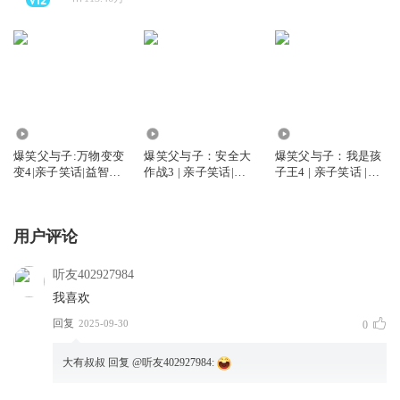
420.67万
41.46万
816.73万
爆笑父与子:万物变变
爆笑父与子：安全大
爆笑父与子：我是孩
变4|亲子笑话|益智科
作战3 | 亲子笑话|睡
子王4 | 亲子笑话 |睡
普
前故事
前故事
用户评论
听友402927984
我喜欢
回复
2025-09-30
0
大有叔叔
回复 @
听友402927984
: