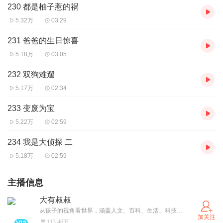
230 都是柚子惹的祸
5.32万
03:29
231 爸爸的生日惊喜
5.18万
03:05
232 双狗难遛
5.17万
02:34
233 变废为宝
5.22万
02:59
234 我是大侦探 二
5.18万
02:59
主播信息
大有叔叔
从孩子的视角看世界，涵盖人文、百科、生活、科技四大内容，在孩子心中播下“爱”和“发现”的种子，智慧陪伴，助力成长。
加关注
113.46万