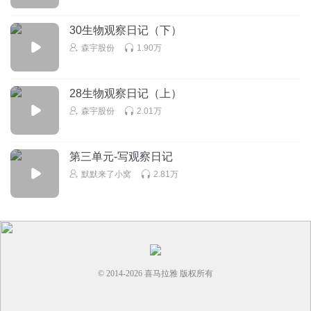
🍟🍟🍟🍟🍟🍟🍟🍟🍟🍟🍟🍟🍟🍟🍟🍟🍟🍟🍟🍟🍟🍟🍟🍟🍟🍟
🍟🍟🍟🍟🍟🍟🍟🍟🍟🍟🍟🍟🍟🍟🍟🍟🍟🍟🍟🍟
30生物观察日记（下）
回复
2025-11-07
2
森宇股份
1.90万
陈惜缦
我家的猫和我家的娃娃还有那张布都是我拍的，如果你来我
28生物观察日记（上）
家就可以看到真正的他
森宇股份
2.01万
回复
2025-10-07
2
第三单元-写观察日记
不想长大ing
默默来了小窝
2.81万
我要投稿（听友33456443j)亲子运动会，一天儿子的学校举办
了亲子运动会，要求和自已的父母一起完成各项运动，儿子
嚷嚷着想和爸爸参加。而来到运动会现场，小凯却开始朝笑
儿子说自己绝对比儿子强，儿子心中愤愤不平，和小凯赌谁
输谁是小狗。比赛规矩是父母和子女在脚上绑同一条绳子，
跑向终点，谁先到谁就赢。儿子一马当先冲到最前面，快到
© 2014-
2026
喜马拉雅 版权所有
终点时爸爸却摔了一脚，儿子也被爸爸弄倒了，这时小凯从
儿子身边跑过。儿子输掉了比赛儿子把全部都怪在了爸爸身