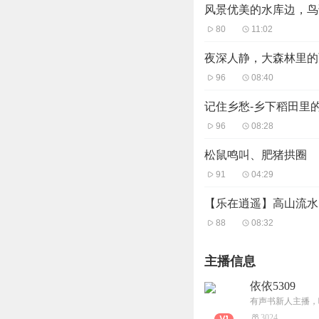
风景优美的水库边，鸟
80
11:02
夜深人静，大森林里的
96
08:40
记住乡愁-乡下稻田里
96
08:28
松鼠鸣叫、肥猪拱圈
91
04:29
【乐在逍遥】高山流水
88
08:32
主播信息
依依5309
有声书新人主播，
3024