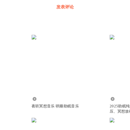
发表评论
7.87万
3.31万
夜听冥想音乐 哄睡助眠音乐
2025助
压、冥想放