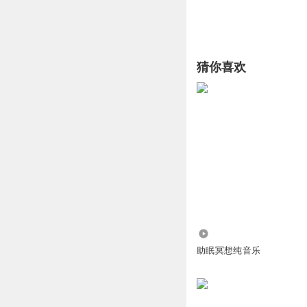
猜你喜欢
2.88万
助眠冥想纯音乐