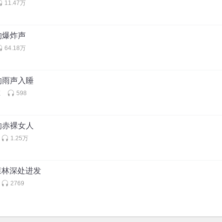
11.47万
的爆炸声
64.18万
的雨声入睡
鹿
598
的赤裸女人
1.25万
着森林深处进发
2769