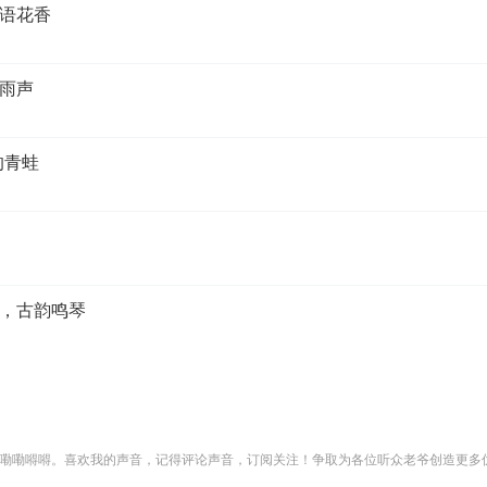
语花香
雨声
的青蛙
，古韵鸣琴
嘞嘞嘚嘚。喜欢我的声音，记得评论声音，订阅关注！争取为各位听众老爷创造更多