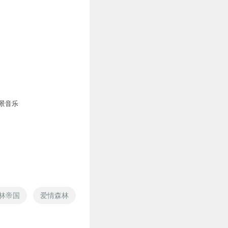
景音乐
林帝国
爱情森林
森林物语
竹林深处是我家
森林