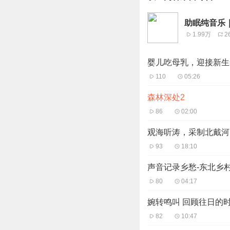
助眠纯音乐
1.99万
2
婴儿吃母乳，迎接新生
110
05:26
森林深处2
86
02:00
观海听涛，采制北戴河
93
18:10
声音记录乡愁-东北乡
80
04:17
婉转鸣叫 回顾往日的
82
10:47