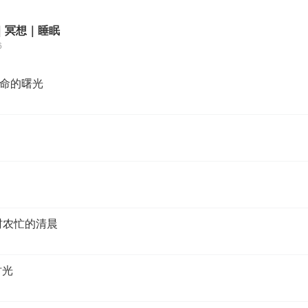
｜冥想｜睡眠
6
命的曙光
村农忙的清晨
时光