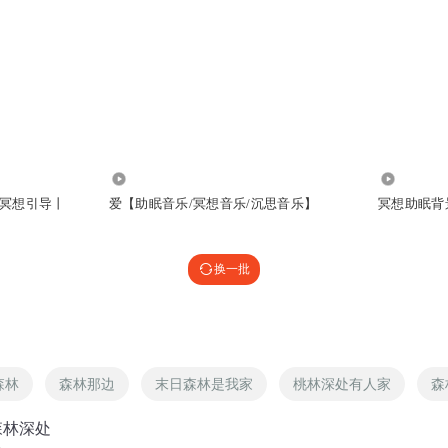
533
1.03万
冥想引导丨
爱【助眠音乐/冥想音乐/沉思音乐】
冥想助眠背
换一批
森林
森林那边
末日森林是我家
桃林深处有人家
森
 森林深处