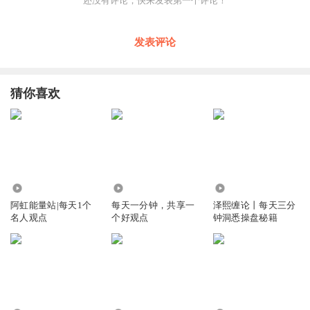
还没有评论，快来发表第一个评论！
发表评论
猜你喜欢
1309
3.04万
1319
阿虹能量站|每天1个
每天一分钟，共享一
泽熙缠论丨每天三分
名人观点
个好观点
钟洞悉操盘秘籍