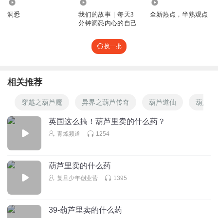
8466
19.87万
9652
洞悉
我们的故事｜每天3
全新热点，半熟观点
分钟洞悉内心的自己
换一批
相关推荐
穿越之葫芦魔
异界之葫芦传奇
葫芦道仙
葫芦仙
英国这么搞！葫芦里卖的什么药？
青烽频道
1254
葫芦里卖的什么药
复旦少年创业营
1395
39-葫芦里卖的什么药