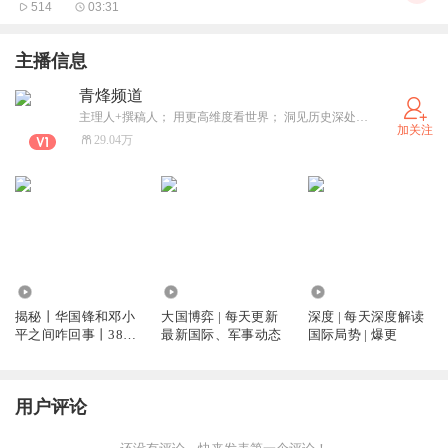
514
03:31
主播信息
青烽频道
主理人+撰稿人； 用更高维度看世界； 洞见历史深处的细节。
加关注
29.04万
527.79万
2.26亿
1643.35万
揭秘丨华国锋和邓小
大国博弈 | 每天更新
深度 | 每天深度解读
平之间咋回事丨38份
最新国际、军事动态
国际局势 | 爆更
绝密文件曝光
用户评论