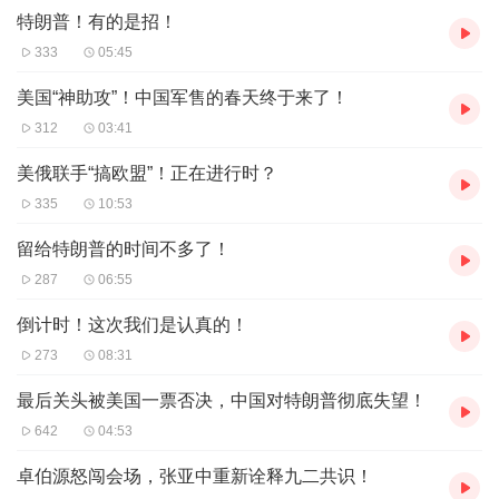
特朗普！有的是招！
333
05:45
美国“神助攻”！中国军售的春天终于来了！
312
03:41
美俄联手“搞欧盟”！正在进行时？
335
10:53
留给特朗普的时间不多了！
287
06:55
倒计时！这次我们是认真的！
273
08:31
最后关头被美国一票否决，中国对特朗普彻底失望！
642
04:53
卓伯源怒闯会场，张亚中重新诠释九二共识！