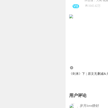
抖音搜：大斌 视
1045.42万
12.11亿
《剑来》下 | 原文无删减&
用户评论
岁月love静好