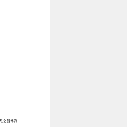
1
1
1
0
览之新华路