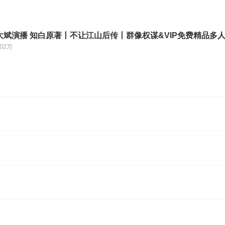
大斌演播 知白原著丨不让江山后传丨群像权谋&VIP免费精品多
.02万