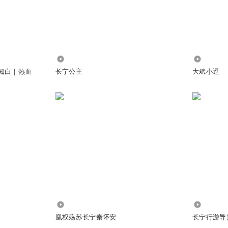
57.17万
36.48万
｜知白｜热血
长宁公主
大斌小逗
，就是这一本容易让人感动。
是暗道势力的祖宗。
节感人～这一集听得我泪流满面……
186
1344
凰权殇苏长宁秦怀安
长宁行游导