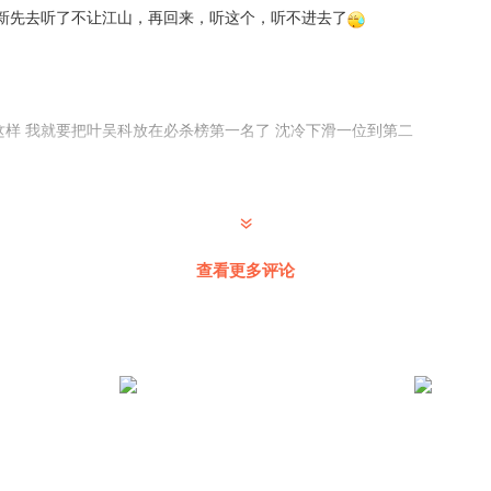
新先去听了不让江山，再回来，听这个，听不进去了
这样 我就要把叶吴科放在必杀榜第一名了 沈冷下滑一位到第二
查看更多评论
言兑我偏要用这个
:
我不想看？长宁帝君我四刷 不让江山我三刷 水不水的我觉得我还
 会员我是为了一系列的小说续的 我喜马拉雅也是换着号听的 你是谁啊 你在这叫唤