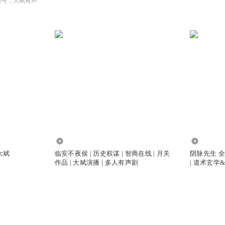
频号：大斌有声
6753.50万
5839.81
大斌
临安不夜侯 | 历史权谋 | 智商在线 | 月关
阴脉先生 
作品 | 大斌演播 | 多人有声剧
| 道术玄