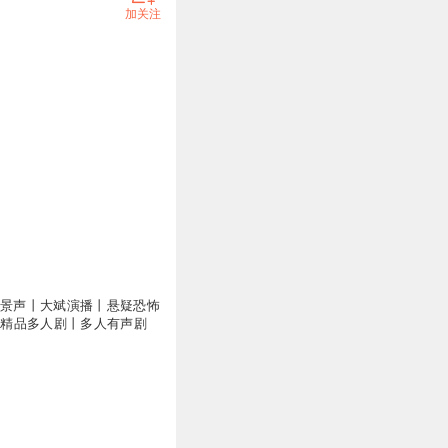
加关注
万
全景声丨大斌演播丨悬疑恐怖
学&精品多人剧丨多人有声剧