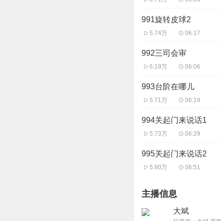
991旋转皮球2
5.74万
06:17
992三司会审
6.19万
06:06
993台阶在哪儿
5.71万
06:19
994关起门来说话1
5.73万
06:29
995关起门来说话2
5.80万
06:51
主播信息
大斌