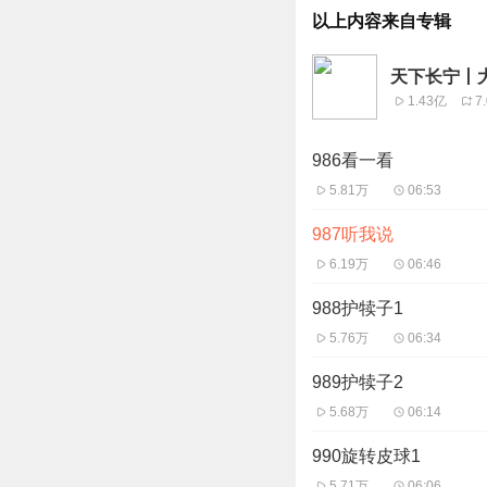
以上内容来自专辑
天下长宁丨
1.43亿
7
986看一看
5.81万
06:53
987听我说
6.19万
06:46
988护犊子1
5.76万
06:34
989护犊子2
5.68万
06:14
990旋转皮球1
5.71万
06:06