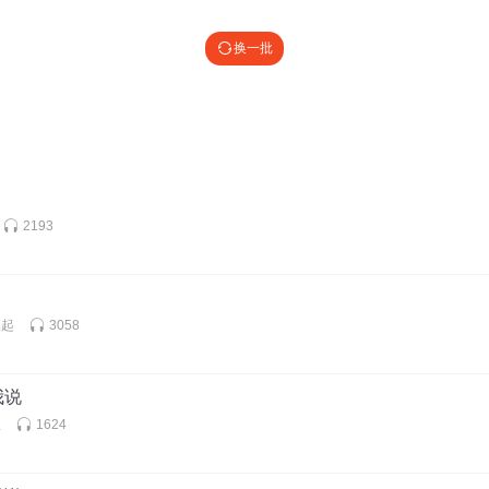
，是不是叫聂惑啊，这描述一出
换一批
叶无柯呀，看这描述
2193
崛起
3058
我说
屋
1624