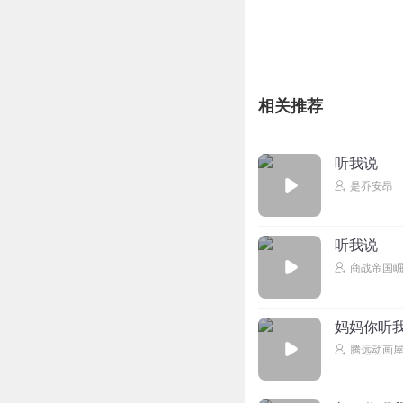
叶无柯的二媳妇儿
回复
2025-10-21
风中的小灰机
相关推荐
聂惑是不是也喜欢
回复
2025-10-21
听我说
是乔安昂
听我说
商战帝国
妈妈你听
腾远动画