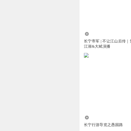
小牛牛小酒窝
赞
回复
2025-09-21
5.08亿
1803阿南
长宁帝军 | 不让江山后传
江湖&大斌演播
整个系列都听过了
回复
2025-09-21
1783718mtsf
青衣列阵是啥，那
回复
2025-09-21
丹橘411
是主播优秀还是情
回复
2025-12-17
1923
长宁行游导览之愚园路
风中的小灰机