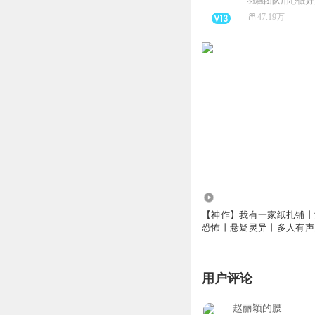
47.19万
367.66万
【神作】我有一家纸扎铺丨
恐怖丨悬疑灵异丨多人有声
用户评论
赵丽颖的腰