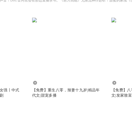
10.95万
7.16万
女强丨中式
【免费】重生八零，辣妻十九岁|精品年
【免费】八
剧
代文|甜宠多播
文|发家致