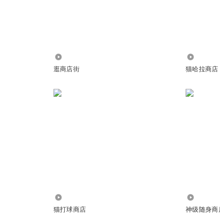
8.83万
2681
逛商店街
猫哈拉商店
1432
401.63万
猫打球商店
神级随身商