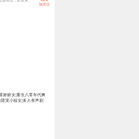
羽糕团队用心做好声音！DoU音同名会在那边直播录书。《前方高能》无限流神作必听！甜蜜的家续《位面商店，欢迎来到末日公寓》，精品年代文《军婚逼我下乡PUA》和《重生1983》，《规则怪谈，欢迎来到甜蜜的家》，《我在诡秘世界封神》完结可畅听！ 关注羽糕订阅收听，惊喜不断哦！
加关注
零娇娇女|重生八零年代爽
富|团宠小福女|多人有声剧