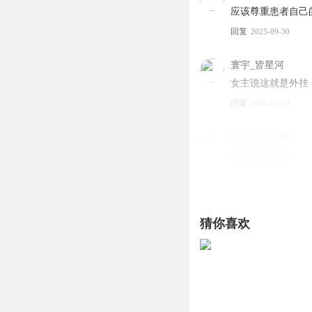
应该尊重患者自己
回复
2025-09-30
寰宇_皆星河
女主说这就是外挂
回复
2026-01-09
银河星丨醉舞
银馆长好惨
回复
2025-11-29
ACclub小白秀你一
猜你喜欢
\
回复
2026-01-06