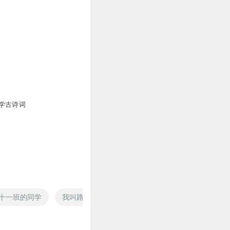
学古诗词
十一班的同学
我叫路牙
血牙少年
仙班传说
神眷