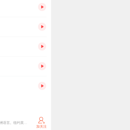
小语种口语网 网址tukkk.com学习76种语言，声音+文本，每个句子都伴有音频，欧洲语言 亚洲语言，非洲语言。纽约英语口语网 网址ny-yy.com 由美国播音员朗读。每个句子都伴有音频。请联系我孙强
加关注