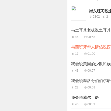
街头练习说
2302
2
与土耳其老板说土耳其
44
00:58
与西班牙华人情侣说西
17
01:00
我会说美国的少数民族
43
00:57
我会说摩洛哥伯伯尔语
22
00:58
我会说威尔士语
46
00:59