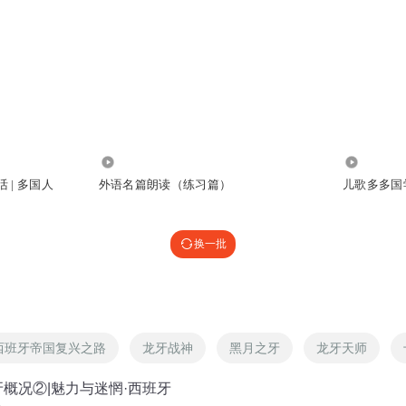
789
865
 | 多国人
外语名篇朗读（练习篇）
儿歌多多国
换一批
西班牙帝国复兴之路
龙牙战神
黑月之牙
龙牙天师
班牙概况②|魅力与迷惘·西班牙