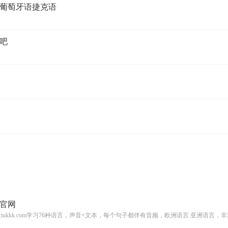
葡萄牙语捷克语
吧
官网