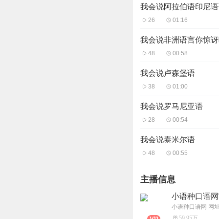
我会说阿拉伯语印尼语
26
01:16
我会说非洲语言你惊讶
48
00:58
我会说卢森堡语
38
01:00
我会说罗马尼亚语
28
00:54
我会说泰米尔语
48
00:55
主播信息
小语种口语网
59.95万