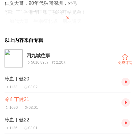
仁义大哥，90年代独闯深圳，外号
“深圳王",香港悍匪张子强的拜帖兄弟！
加代大哥一生南征北战，朋友遍天
下，能够做到为朋友两肋插刀，在九十
年代算是四九城江湖的天花板级人物。
以上内容来自专辑
听老弟为你讲述加代大哥的传奇一
四九城往事
生，喜欢听的留个关注，每天晚上6点
5610.89万
2.20万
免费订阅
持续更新！
冷血丁健20
1123
03:02
冷血丁健21
1090
03:01
冷血丁健22
1126
03:01