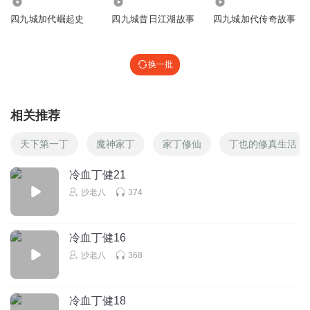
19.77万
5.75万
36.52万
四九城加代崛起史
四九城昔日江湖故事
四九城加代传奇故事
换一批
相关推荐
天下第一丁
魔神家丁
家丁修仙
丁也的修真生活
冷血丁健21
沙老八
374
冷血丁健16
沙老八
368
冷血丁健18