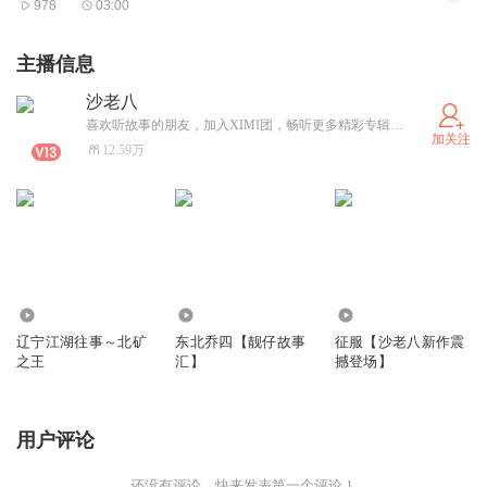
978
03:00
主播信息
沙老八
喜欢听故事的朋友，加入XIMI团，畅听更多精彩专辑，每晚六点准时更新！
加关注
12.59万
130.91万
1517.80万
13.80万
辽宁江湖往事～北矿
东北乔四【靓仔故事
征服【沙老八新作震
之王
汇】
撼登场】
用户评论
还没有评论，快来发表第一个评论！