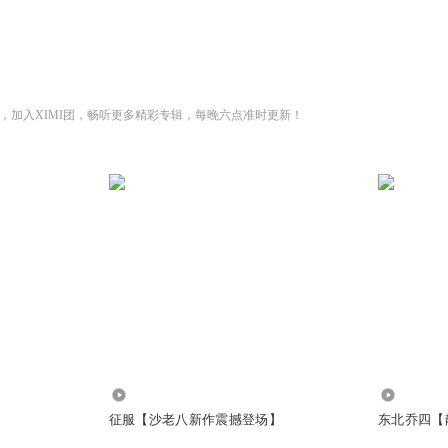
，加入XIMI团，畅听更多精彩专辑，每晚六点准时更新！
11.55万
1512.86
征服【沙老八新作震撼登场】
东北乔四【