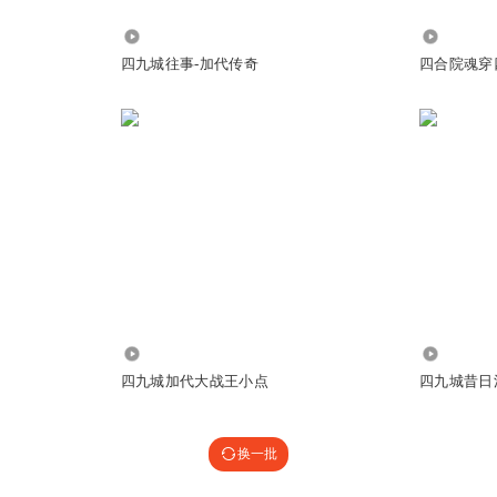
700.19万
51.59万
四九城往事-加代传奇
四合院魂穿
1.09万
5.72万
四九城加代大战王小点
四九城昔日
换一批