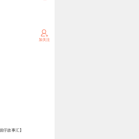
加关注
万
靓仔故事汇】