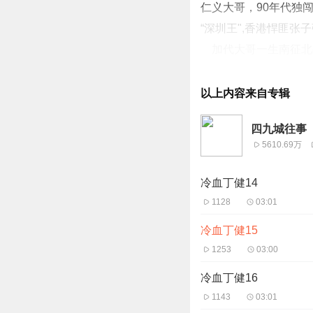
仁义大哥，90年代独
“深圳王",香港悍匪张
加代大哥一生南征北
下，能够做到为朋友两
年代算是四九城江湖的
以上内容来自专辑
听老弟为你讲述加代
四九城往事
生，喜欢听的留个关注
5610.69万
持续更新！
冷血丁健14
1128
03:01
冷血丁健15
1253
03:00
冷血丁健16
1143
03:01