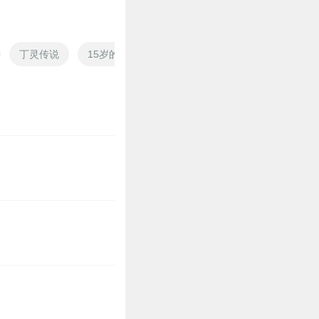
丁灵传说
15岁的老师
15年不同的那种爱
家丁战神