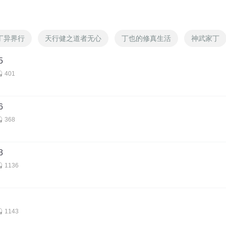
丁异界行
天行健之道者无心
丁也的修真生活
神武家丁
5
401
6
368
3
1136
1143