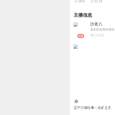
1602
31:18
主播信息
沙老八
喜欢听故事的朋友
12.59万
128.58万
辽宁江湖往事～北矿之王