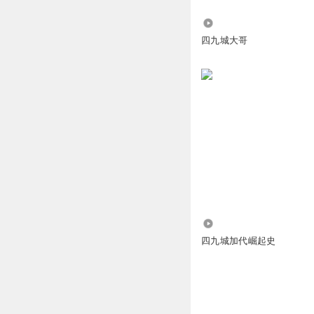
214.07万
四九城大哥
19.62万
四九城加代崛起史