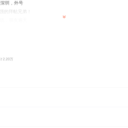
闯深圳，外号
子强的拜帖兄弟！
战，朋友遍天
肋插刀，在九十
天花板级人物。
大哥的传奇一
，每天晚上6点
2.20万