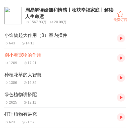
周易解读婚姻和情感丨收获幸福家庭丨解读
人生命运
免费订阅
1567.93万
20.08万
小饰物起大作用（3）室内摆件
643
14:11
别小看宠物的作用
1209
17:21
种植花草的大智慧
1386
16:35
绿色植物讲搭配
2625
12:11
打理植物有讲究
623
21:57