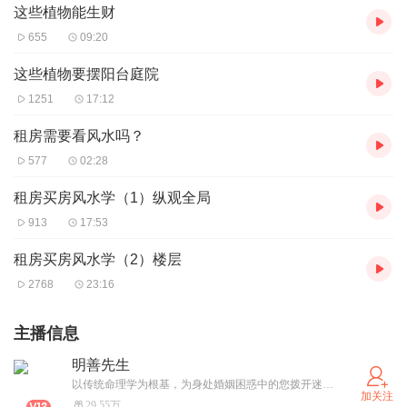
这些植物能生财
655
09:20
这些植物要摆阳台庭院
1251
17:12
租房需要看风水吗？
577
02:28
租房买房风水学（1）纵观全局
913
17:53
租房买房风水学（2）楼层
2768
23:16
主播信息
明善先生
以传统命理学为根基，为身处婚姻困惑中的您拨开迷雾。无论是婚前择偶迷茫、婚后矛盾频发，还是情感危机待解，我都能通过八字、命理格局分析，解读双方姻缘走势与性格契合度，从命理角度剖析情感矛盾根源，并提供切实可行的调和建议与改善方案。愿以专业之力，助您明晰婚姻脉络，收获美满良缘。
加关注
29.55万