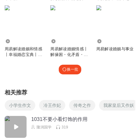
一生的密码
准到惊人的运势
18.51万
2610
2.07万
周易解读婚姻和情感
周易解读婚姻情感丨
周易解读婚姻与事业
丨幸福婚恋宝典丨准
解缘困・化矛盾・守
到惊人情感分析
幸福家
换一批
相关推荐
小学生作文
冷王作妃
传奇之作
我家皇后又作妖
1031不要小看灯饰的作用
隆润国学
319