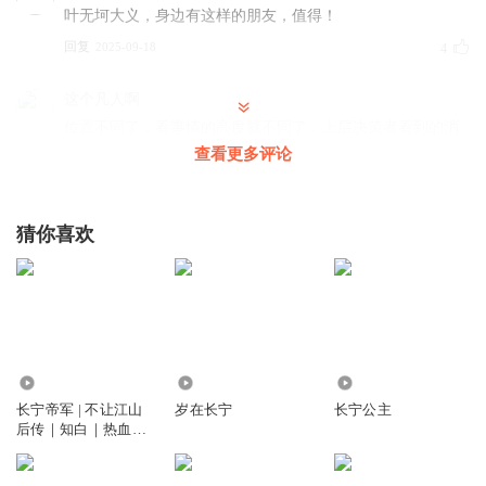
叶无坷大义，身边有这样的朋友，值得！
回复
2025-09-18
4
这个凡人啊
位置不同了，看事情的高度就不同了，上层决策者看到的消
息，跟我们看到的消息，获得的消息背后的东西不一样
查看更多评论
回复
2025-10-01
4
猜你喜欢
骑着电驴去听书
是楚国余劣，温泽是楚国余劣
回复
2026-02-19
3
毛豆121毛豆121
回复 @
骑着电驴去听书
:
余孽，不是余劣。
5.08亿
1.04万
57.15万
听友188202292
长宁帝军 | 不让江山
岁在长宁
长宁公主
后传｜知白｜热血江
大菠萝
湖&大斌演播
回复
2026-04-02
3