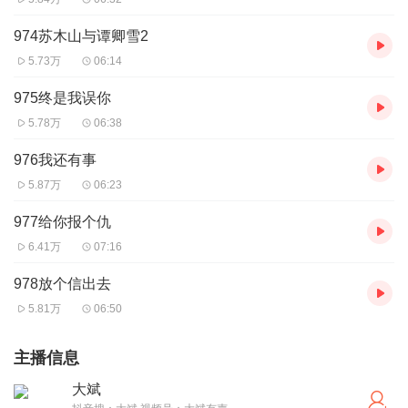
974苏木山与谭卿雪2
5.73万
06:14
975终是我误你
5.78万
06:38
976我还有事
5.87万
06:23
977给你报个仇
6.41万
07:16
978放个信出去
5.81万
06:50
主播信息
大斌