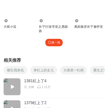
木易玥
能这样做也是不易啊
36.47万
1923
186
回复
2025-11-16
2
大斌小逗
长宁行游导览之愚园
凰权殇苏长宁秦怀安
路
第一代木牛流马
温家跟温贵妃是不是有点太小看李丢丢了
换一批
回复
2025-09-24
1
12A起啥名呢呢呢
回复 @
第一代木牛流马
:
有点
相关推荐
硬杠我来也
单杠上的女儿
大唐第一杠精
重生之军
NikoCc
不让江山，李chi他们都是神，现在20年，都是40出头，尼玛
1381杠上了4
正是千秋鼎盛时期，唉，这狗比写的就是故意压抑压抑，偶
大斌
1.11万
尔还行，通篇如此，为赋新词强说愁
回复
2025-09-28
1
1379杠上了2
古月言兑我偏要用这个
回复 @
NikoCc
:
你这脑子，看新闻联播太平