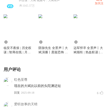
抖音搜：大斌 视频号：大斌有声
加关注
1045.37万
6746.82万
5805.63万
2.60亿
临安不夜侯 | 历史权
阴脉先生 全景声丨大
边军悍卒 全景声丨大
谋 | 智商在线 | 月关
斌演播丨悬疑恐怖 |
斌领衔 | 热血权谋 |
作品 | 大斌演播 | 多
道术玄学&精品多人
VIP免费多人有声剧
人有声剧
剧丨多人有声剧
用户评论
红色至尊
现在的大斌比以前的头陀渊还短
回复
2025-09-18
6
爱听故事的天晴