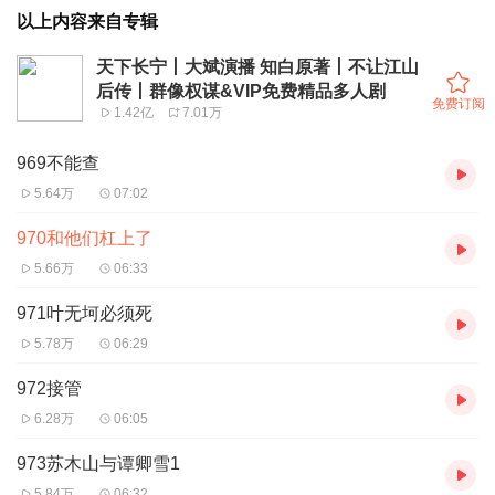
以上内容来自专辑
天下长宁丨大斌演播 知白原著丨不让江山
后传丨群像权谋&VIP免费精品多人剧
免费订阅
1.42亿
7.01万
969不能查
5.64万
07:02
970和他们杠上了
5.66万
06:33
971叶无坷必须死
5.78万
06:29
972接管
6.28万
06:05
973苏木山与谭卿雪1
5.84万
06:32