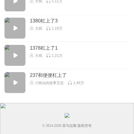
大斌
1.11万
盛世去吧
1380杠上了3
qhfc
大斌
1.19万
精彩
回复
2025-09-30
1
1378杠上了1
豪哥仔杜
大斌
1.21万
更新太少啦，急死人啦
回复
2025-09-18
1
237和便便杠上了
小狐仙的故事宝盒
1.46万
© 2014-
2026
喜马拉雅 版权所有