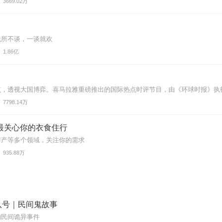
3669.02万
无所不谈，一谈就欢
1.86亿
，透视大国博弈。喜马拉雅重磅推出的国际热点时评节目，由《环球时报》执行副
7798.14万
最关心你的衣食住行
房产等多个领域，关注你的需求
935.88万
八号｜民间鬼故事
的民间诡异事件