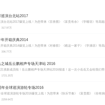
巡演台北站2017
演台北站2017爆笑上线！为您带来《百兽图》《富贵有余》《学哑语》等高能相
317.97万
年开箱庆典2014
开箱庆典2014爆笑上线！为您带来《对春联》《瞧这一家子》《学满语》等高能
336.77万
之城岳云鹏相声专场天津站 2016
又填新成员啦！岳云鹏相声专场天津站2016报道！这一次小岳岳又会给我们带来
1721.20万
周年全球巡演游轮专场2016
年全球巡演游轮专场2016爆笑上线！为您带来《快乐节奏》《富贵图》《你有病啊
2259.64万