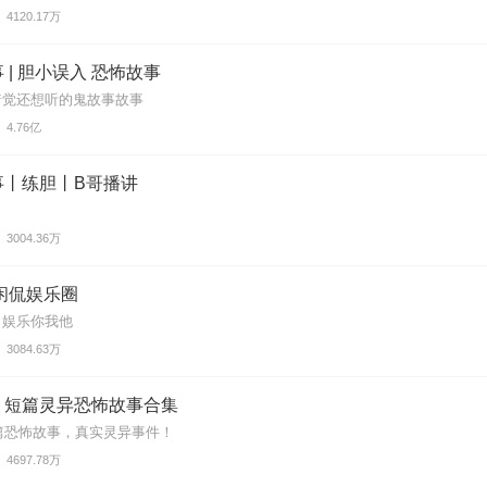
4120.17万
 | 胆小误入 恐怖故事
着觉还想听的鬼故事故事
4.76亿
事丨练胆丨B哥播讲
3004.36万
闲侃娱乐圈
，娱乐你我他
3084.63万
｜短篇灵异恐怖故事合集
短篇恐怖故事，真实灵异事件！
4697.78万