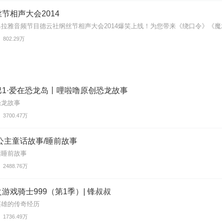
节相声大会2014
拉雅音频节目德云社纲丝节相声大会2014爆笑上线！为您带来《绕口令》《魔术
802.29万
1·爱在恐龙岛丨哩啦噜原创恐龙故事
恐龙故事
3700.47万
公主童话故事/睡前故事
话睡前故事
2488.76万
游戏骑士999（第1季）| 锋叔叔
英雄的传奇经历
1736.49万