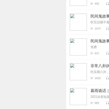
430
民间鬼故事
听完后睡不
1674
民间鬼故
免费
631
非常八卦|
吃瓜聊八卦
1629
暮雨诡话
2021全新
683