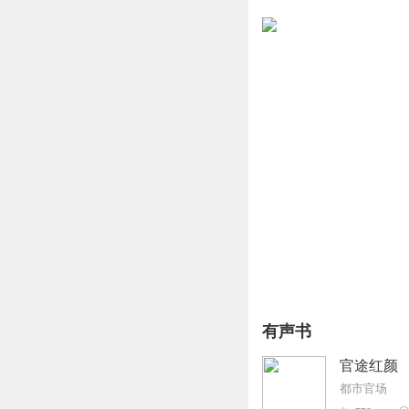
有声书
官途红颜 
都市官场