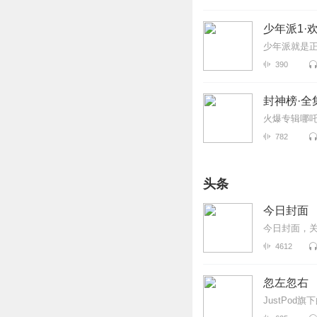
少年派1·
少年派就是
390
封神榜·全
火爆专辑哪
782
头条
今日封面
今日封面，
4612
忽左忽右
JustPod