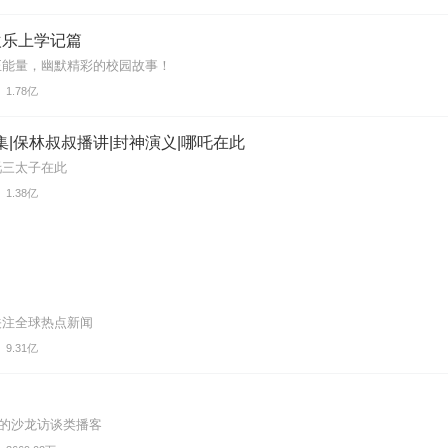
欢乐上学记篇
正能量，幽默精彩的校园故事！
1.78亿
集|保林叔叔播讲|封神演义|哪吒在此
吒三太子在此
1.38亿
关注全球热点新闻
9.31亿
旗下的沙龙访谈类播客