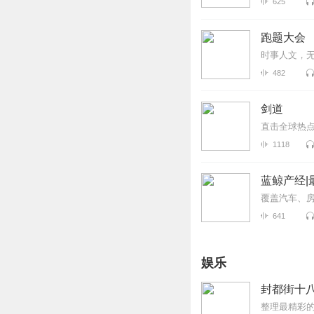
625
跑题大会
时事人文，
482
剑道
直击全球热点
1118
蓝鲸产经|
覆盖汽车、
641
娱乐
封都街十
整理最精彩