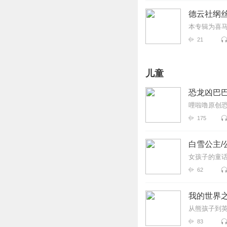
德云社纲丝
本专辑为喜马
21
儿童
恐龙凶巴巴
哩啦噜原创
175
白雪公主/
女孩子的童
62
我的世界之
从熊孩子到
83