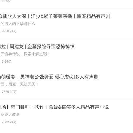
1.55亿
:总裁欺人太深丨洋少&蝎子莱莱演播丨甜宠精品有声剧
刚的男人的下场是什么
9950.74万
拉 | 周建龙 | 盗墓探险寻宝恐怖惊悚
揭开诡异传说，探索未解之谜！
3.64亿
萌暖妻，男神老公强势爱|暖心虐恋|多人有声剧
满面，后宠，无法无天！
7629.19万
剧场】奇门卦师丨苍竹丨悬疑&搞笑多人精品有声小说
天意逆天改命
7682.24万