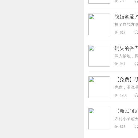
759
隐婚蜜爱
撩了血气方
617
消失的香巴
深入禁地，
947
【免费】萌
先虐，泪流
1260
【新民间
农村小子窥
818