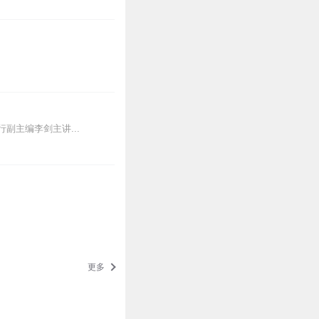
主编李剑主讲...
更多