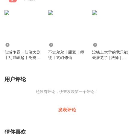
6819
1.84万
4635
仙域争霸 || 仙侠大剧
不过尔尔丨甜宠丨师
没钱上大学的我只能
丨乱世崛起丨免费精
徒丨玄幻修仙
去屠龙了 | 法师 | 天
品
才 | 精品
用户评论
还没有评论，快来发表第一个评论！
发表评论
猜你喜欢