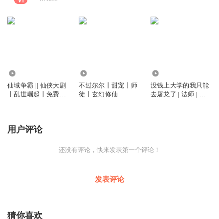
6819
1.84万
4635
仙域争霸 || 仙侠大剧
不过尔尔丨甜宠丨师
没钱上大学的我只能
丨乱世崛起丨免费精
徒丨玄幻修仙
去屠龙了 | 法师 | 天
品
才 | 精品
用户评论
还没有评论，快来发表第一个评论！
发表评论
猜你喜欢