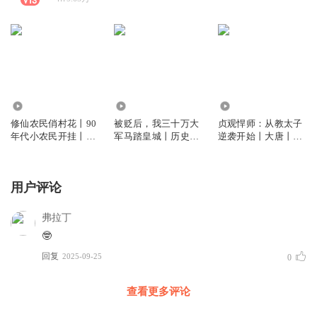
102.83万
171.36万
12.97万
修仙农民俏村花丨90
被贬后，我三十万大
贞观悍师：从教太子
年代小农民开挂丨搞
军马踏皇城丨历史架
逆袭开始丨大唐丨帝
笑热血丨都市修仙爽
空丨杀伐果断丨爆笑
王心术丨废太子改造
文丨女神倒追丨多人
爽文丨坑爹系统丨多
丨玄武门真相丨绝地
有声剧
人有声剧
求生丨多人有声剧
用户评论
弗拉丁
🤓
回复
2025-09-25
0
查看更多评论