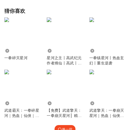
猜你喜欢
3.07万
4283
3.74万
一拳碎灭星河
星河之主丨高武纪元
一拳镇星河丨热血玄
作者烽仙丨高武丨玄
幻丨重生逆袭
幻丨武道
4.31万
6.83万
4.44万
武道霸天：一拳碎星
【免费】武道擎天：
武道擎天：一拳崩灭
河｜热血｜仙侠｜重
一拳崩灭星河 ▏精品
星河｜热血｜仙侠｜
生｜男频
制作
重生｜男频
换一批