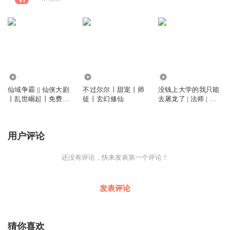
6819
1.84万
4635
仙域争霸 || 仙侠大剧
不过尔尔丨甜宠丨师
没钱上大学的我只能
丨乱世崛起丨免费精
徒丨玄幻修仙
去屠龙了 | 法师 | 天
品
才 | 精品
用户评论
还没有评论，快来发表第一个评论！
发表评论
猜你喜欢