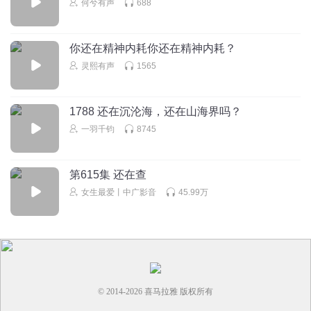
何兮有声
688
Shaw恩洋icon
都一千五百多集了，还来俩条偏缘线，这是还是要继续水下
你还在精神内耗你还在精神内耗？
去吗？
灵熙有声
1565
回复
2026-01-04
0
听友68686693
1788 还在沉沦海，还在山海界吗？
银票也给陆安汎一些嘛
一羽千钧
8745
回复
2025-09-30
0
第615集 还在查
女生最爱丨中广影音
45.99万
© 2014-
2026
喜马拉雅 版权所有