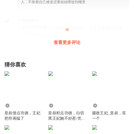
人，不靠着自己难道还要姐姐喂饭到嘴里
Constendine
三皇子周易去哪了？我是不是听漏了，怎么不知道他去哪
了？求告知。
查看更多评论
回复
2026-04-26
2
喵喵008
回复 @
Constendine
:
去全国各地旅游了
猜你喜欢
听友68686693
男主也是小气
回复
2025-09-30
2
反正我也沒差
2407
101.31万
3.08万
皇叔借点功德，王妃
皇叔积点功德，白切
摄政王妃_皇叔，笑
🔸〰️👑《香江神探》👑〰️🔸 ⚜️破案 | 刑侦 | 女强 | 金手指🔅
把符画猛了
黑王妃她不好惹/兜兜
一个
👮🏻‍♀️梦回香港九十年代甜心 小女警在探案中一步步成长💡
的鸾领衔多播/VIP免
CV：姣姣兮&江也&弓草长臾 〰️移步▶️姣姣兮工作室〰️
费