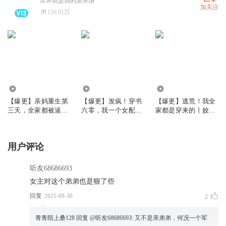
世界就是我的游乐场
加关注
156.91万
6904.22万
668.40万
437.98万
【爆更】亲妈重生第
【爆更】发疯！穿书
【爆更】逃荒！我全
三天，全家都被逼疯
六零，我一个女配坏
家都是穿来的丨姣姣
了丨姣姣兮家长里短
一点怎么了｜姣姣兮
兮布丙火YTT桃桃丨
丨打脸虐渣丨大女主
年代发癫文学｜大爽
古言爆笑丨多人有声
文
剧
用户评论
听友68686693
女主对这个弟弟也是狠了些
回复
2025-09-30
2
青青陌上桑128
回复 @
听友68686693
:
又不是亲弟弟，何况一个军