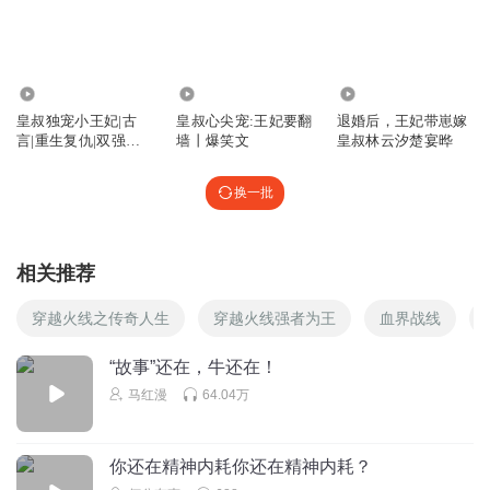
回复
2025-09-17
1
反正我也沒差
回复 @
反正我也沒差
:
破案抓坏人啦🚓
1462.56万
1.22万
2396
https://xima.tv/1_HYQsOY?_sonic=0 破案抓坏人啦🚓
皇叔独宠小王妃|古
皇叔心尖宠:王妃要翻
退婚后，王妃带崽嫁
https://xima.tv/1_HYQsOY?_sonic=0
言|重生复仇|双强互
墙丨爆笑文
皇叔林云汐楚宴晔
宠|皇叔文
阿吱9
换一批
打卡了吗，家人们
回复
2025-09-13
1
相关推荐
Constendine
穿越火线之传奇人生
穿越火线强者为王
血界战线
这个不争气的就是眼神不太好。
回复
2026-04-26
0
“故事”还在，牛还在！
马红漫
64.04万
JMBang
👌
你还在精神内耗你还在精神内耗？
回复
2026-02-27
0