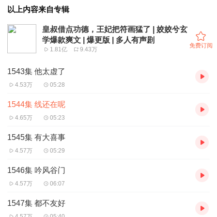
以上内容来自专辑
皇叔借点功德，王妃把符画猛了 | 姣姣兮玄
学爆款爽文 | 爆更版 | 多人有声剧
免费订阅
1.81亿
9.43万
1543集 他太虚了
4.53万
05:28
1544集 线还在呢
4.65万
05:23
1545集 有大喜事
4.57万
05:29
1546集 吟风谷门
4.57万
06:07
1547集 都不友好
4.57万
05:40