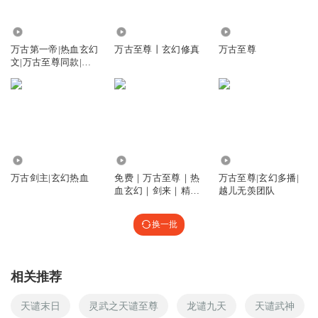
太啰嗦了，随便一个阿猫阿狗都要花那么多集数
回复
2019-09-19
12.81万
4.71万
27.93万
4
万古第一帝|热血玄幻
万古至尊丨玄幻修真
万古至尊
文|万古至尊同款|多
11111_5k
人超人气
把配角整厉害点，抬高猪脚
回复
2019-04-29
4
我要有钱随便花
倚天剑对屠龙刀了
15.66万
3315.08万
12.50万
回复
万古剑主|玄幻热血
免费｜万古至尊｜热
万古至尊|玄幻多播|
2019-07-06
3
血玄幻｜剑来｜精品
越儿无羡团队
Ai多播
不变的爱_1e
换一批
垃圾猪角
回复
2019-03-13
3
相关推荐
星空_248
嗯
天谴末日
灵武之天谴至尊
龙谴九天
天谴武神