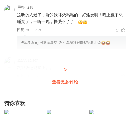
星空_248
这听的入迷了，听的我耳朵嗡嗡的，好难受啊！晚上也不想
睡觉了，一听一晚，快受不了了！
回复
2019-02-28
14
洗耳恭听ing
回复 @
星空_248
:
单身狗只能整完听小说
1559913ladr
跳12级还能接上。。
回复
2019-12-19
5
查看更多评论
随波逐流_0s
作者不容易啊，估计写这本书把这辈子看的电视跟小说里的
猜你喜欢
东西都加进来了
回复
2019-12-06
4
坐板凳听好戏