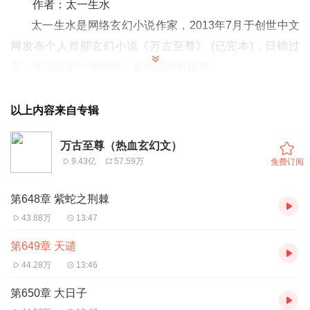
作者：太一生水
太一生水是网络玄幻小说作家，
2013年7月于创世中文
网发布个人首部玄幻小说《万古至尊》
(已完本)
，日销过
万，凭借此书一举封神，重生流的引爆者。
《万古至尊》
简介
男主李云霄，
破军武帝古飞扬转世，南域天水国靖国公
以上内容来自专辑
长孙，炎武城城主，拥有圣器界神碑及诸多九阶玄器，天命
万古至尊（热血玄幻文）
加身。性格放荡不羁，重情重义。帮助天水国王子秦月取得
9.43亿
57.59万
免费订阅
王位赐封为炎武城城主。须弥山崩塌之后，因圣域干预炎武
城之事而名传四域。在红月城招亲时因与闰祥一战而名闻天
第648章 紫蛇之荆棘
下，被红月城城主姜楚然誉为“后起之秀第一人”。红月城大
43.88万
13:47
战之后，其身份及身怀圣器之事人尽皆知。在南域封魔之地
第649章 天谴
中突破十方神境，成为“十万年来第一人”。后在炎武城成立
44.28万
13:46
天武盟，成为天武界抗魔的领袖。在与妖族天才术炼师艾的
第650章 大日子
对决中，将剑殇斩红、冷剑冰霜、含光剑三剑合而为一，融