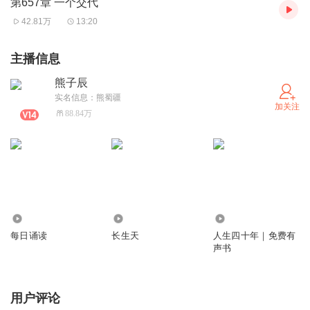
第657章 一个交代
42.81万
13:20
主播信息
熊子辰
实名信息：熊蜀疆
加关注
88.84万
19.79万
24.76万
10.05万
每日诵读
长生天
人生四十年｜免费有
声书
用户评论