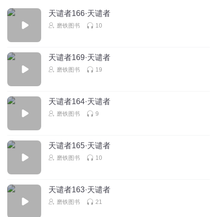
回复
2019-02-28
3
天谴者166·天谴者
磨铁图书
10
鱼的记忆_2w
天地不仁以万物为刍狗zou不是雏狗，我也是醉了，
回复
2019-09-20
2
天谴者169·天谴者
磨铁图书
19
一路奔跑_e5
回复 @
鱼的记忆_2w
:
天谴者164·天谴者
爱看喜剧猫
磨铁图书
9
欢迎收听今天的新闻联播
回复
2022-12-06
2
天谴者165·天谴者
磨铁图书
10
天谴者163·天谴者
磨铁图书
21