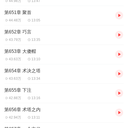
44.98万
13:47
入超玄空间，并在机缘巧合之下重组摩诃古字，斩断法则之
链，炼制出超越天圣器的存在——谁主沉浮！现天武盟盟
第651章 聚首
主，术道修为已达术神之境，肉身境界圣体境。界神碑欲炼
44.48万
13:05
化李云霄为器灵，反被李云霄以谁主沉浮打破平衡，炼化了
第652章 巧言
界神碑，修为达到百劫界王境。率领天武界在炎武城与新一
43.79万
13:35
代魔主六翅决战，最后与小青合体引动“万雷劫天地归元”打
第653章 大傻帽
败六翅。之后听摩诃古神之言达到千界之主便可到混沌大宇
43.63万
13:10
宙，参加天道果会。最后参透旧魔界界纹章，修为达到千界
第654章 术决之塔
之主，通过星宇盘离开了天武界。
43.63万
13:34
第655章 下注
42.88万
13:16
第656章 术塔之内
42.94万
13:11