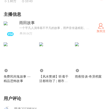
1.80万
10:43
主播信息
雨田故事
一个平凡人演绎着不平凡的故事，用声音传递精彩。感恩你我的相遇，欢迎私信，评论必回。
加关注
99.04万
4211.00万
251.08万
629.05万
免费民间鬼故事 —
【风水赘婿】听着干
雨夜怪谈-奇异档案
精品恐怖故事
活都有劲了 | 都市灵
异爽文
用户评论
听友232208164