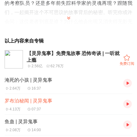
的考察队员？还是多年前失踪科学家的灵魂再现？跟随我
们，一起揭开这个不可思议的故事背后的秘密。听完你或许
会问：这位老者到底是谁？为什么他会出现又消失得无影无
踪？
02:03 罗布泊的神秘失踪：老者谜一样的举动引发的连锁反
以上内容来自专辑
应
【灵异鬼事】免费鬼故事 恐怖奇谈 | 一听就
04:03 罗布泊的神秘失踪：老者的身份之谜
上瘾
免费订阅
2.56亿
62.76万
06:04 队长的疑惑：老者的神秘身份与失踪科学家的相似之
处
淹死的小孩 | 灵异鬼事
2.64万
16:37
罗布泊秘闻 | 灵异鬼事
4.13万
07:37
鱼蛊 | 灵异鬼事
2.08万
14:00