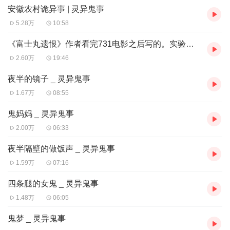
安徽农村诡异事 | 灵异鬼事
5.28万
10:58
《富士丸遗恨》作者看完731电影之后写的。实验品失败导致变异，看怪兽怎么手撕鬼子的
2.60万
19:46
夜半的镜子 _ 灵异鬼事
1.67万
08:55
鬼妈妈 _ 灵异鬼事
2.00万
06:33
夜半隔壁的做饭声 _ 灵异鬼事
1.59万
07:16
四条腿的女鬼 _ 灵异鬼事
1.48万
06:05
鬼梦 _ 灵异鬼事