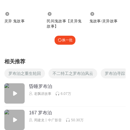
202.11万
51.00万
10.58万
灵异 鬼故事
民间鬼故事【灵异鬼
鬼故事/灵异故事
故事】
换一批
相关推荐
罗布泊之重生轮回
不二特工之罗布泊风云
罗布泊寻踪
昏睡罗布泊
老飘讲故事
6.07万
167 罗布泊
周建龙丨中广影音
50.30万