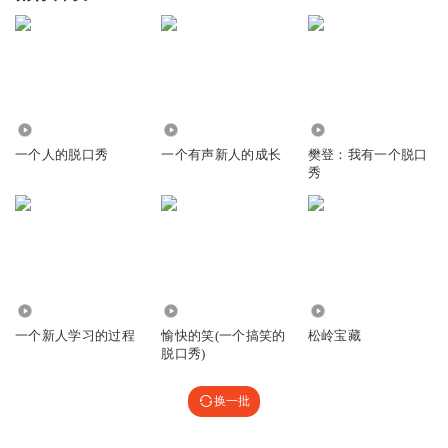
315
3966
2.30亿
一个人的脱口秀
一个有声新人的成长
樊登：我有一个脱口
秀
1436
61.57万
594
一个新人学习的过程
愉快的笑(一个搞笑的
松岭宝藏
脱口秀)
换一批