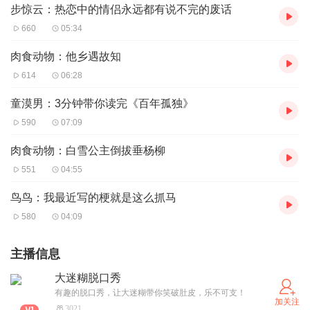
步惊云：热恋中的情侣永远都有说不完的废话
660
05:34
肉食动物：他乡遇故知
614
06:28
童漠男：3分钟带你读完《百年孤独》
590
07:09
肉食动物：白雪公主倒拔垂杨柳
551
04:55
鸟鸟：我最近写的梗就是这么抓马
580
04:09
主播信息
大迷糊脱口秀
有趣的脱口秀，让大迷糊带你笑破肚皮，乐不可支！
加关注
3021