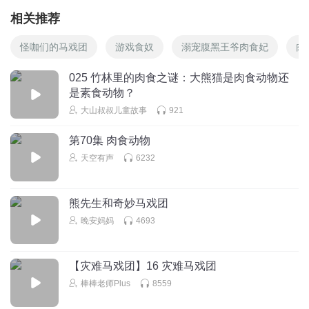
相关推荐
怪咖们的马戏团
游戏食奴
溺宠腹黑王爷肉食妃
肉
025 竹林里的肉食之谜：大熊猫是肉食动物还
是素食动物？
大山叔叔儿童故事
921
第70集 肉食动物
天空有声
6232
熊先生和奇妙马戏团
晚安妈妈
4693
【灾难马戏团】16 灾难马戏团
棒棒老师Plus
8559