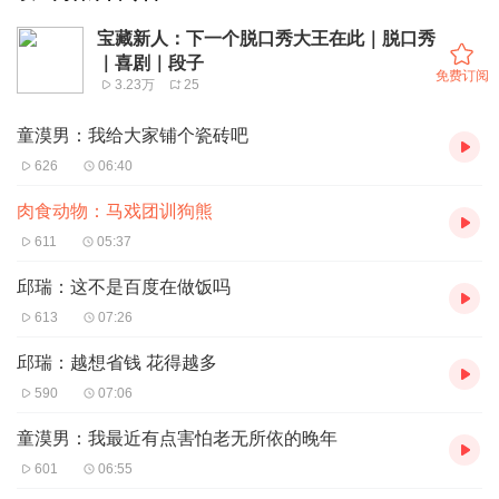
宝藏新人：下一个脱口秀大王在此｜脱口秀
｜喜剧｜段子
免费订阅
3.23万
25
童漠男：我给大家铺个瓷砖吧
626
06:40
肉食动物：马戏团训狗熊
611
05:37
邱瑞：这不是百度在做饭吗
613
07:26
邱瑞：越想省钱 花得越多
590
07:06
童漠男：我最近有点害怕老无所依的晚年
601
06:55