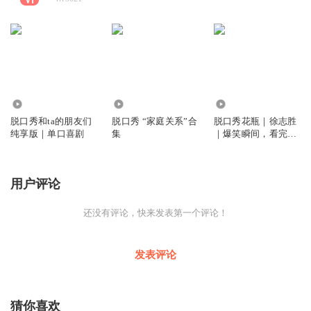
240.23万
25.31万
1006
脱口秀和ta的朋友们
脱口秀 “家庭关系”合
脱口秀花瓶｜徐志胜
纯享版｜单口喜剧
集
｜爆笑瞬间，看完让
人捧腹大笑
用户评论
还没有评论，快来发表第一个评论！
发表评论
猜你喜欢