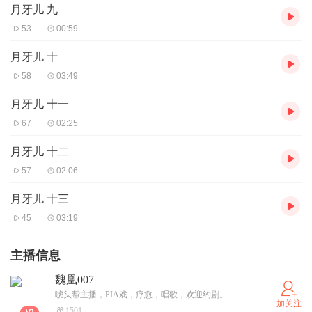
月牙儿 九
53
00:59
月牙儿 十
58
03:49
月牙儿 十一
67
02:25
月牙儿 十二
57
02:06
月牙儿 十三
45
03:19
主播信息
魏凰007
唬头帮主播，PIA戏，疗愈，唱歌，欢迎约剧。
加关注
1501