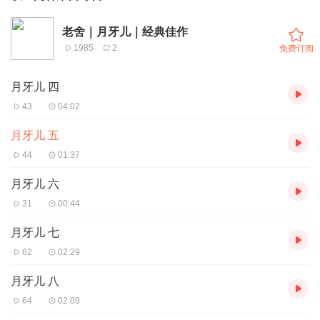
老舍｜月牙儿｜经典佳作
1985
2
免费订阅
月牙儿 四
43
04:02
月牙儿 五
44
01:37
月牙儿 六
31
00:44
月牙儿 七
62
02:29
月牙儿 八
64
02:09